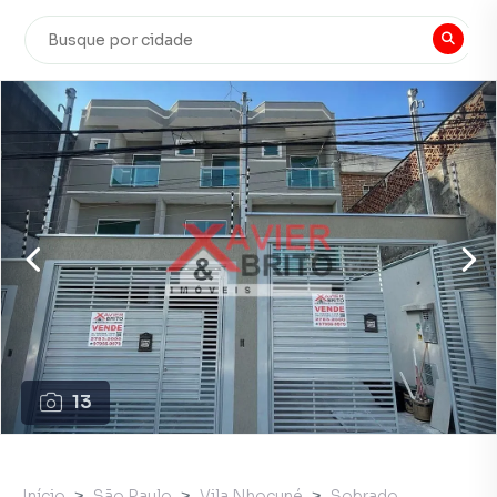
13
Início
São Paulo
Vila Nhocuné
Sobrado