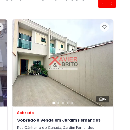
nor valor e veículo como parte de pagamento
airro Jardim Fernandes, em São Paulo. Não encontrou o
obre Sobrado em São Paulo? Entre em contato com
e apartamentos, casas residenciais e comerciais,
venda ou locação, além de empreendimentos em
m Fernandes e em outras regiões de São Paulo. Aqui
rar o imóvel que mais combina com seu estilo de vida.
3
16
, com segurança e tranquilidade. Na Imobiliária Xavier e
Sobrado
Ca
óvel em São Paulo mesmo não estando na cidade e com
Sobrado à Venda em Jardim Fernandes
Ca
o seu computador ou smartphone. Nós criamos soluções
Rua Cânhamo do Canadá
,
Jardim Fernandes
Rua