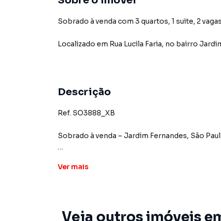
Sobre o imóvel
Sobrado à venda com 3 quartos, 1 suite, 2 vagas
Localizado
em
Rua Lucila Faria
,
no bairro Jard
Descrição
Ref. SO3888_XB
Sobrado à venda – Jardim Fernandes, São Pau
Localizado na Rua Lucila Faria, este sobrado o
Ver
mais
espaço e praticidade para toda a família.
O imóvel conta com 03 dormitórios, sendo 01 suí
e 02 vagas de garagem.
Veja outros imóveis e
Nos fundos, há ainda um espaço gourmet ideal