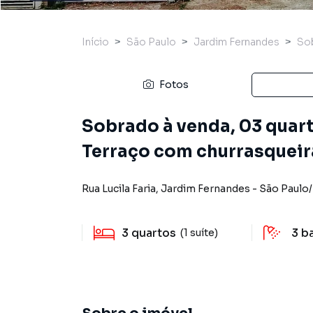
Início
São Paulo
Jardim Fernandes
So
Fotos
Sobrado à venda, 03 quarto
Terraço com churrasqueir
Rua Lucila Faria
,
Jardim Fernandes
-
São Paulo
/
3
quartos
3
b
(1 suíte)