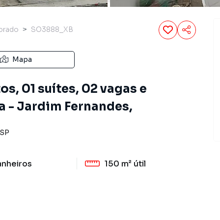
brado
SO3888_XB
Mapa
s, 01 suítes, 02 vagas e
a - Jardim Fernandes,
SP
anheiros
150 m²
útil