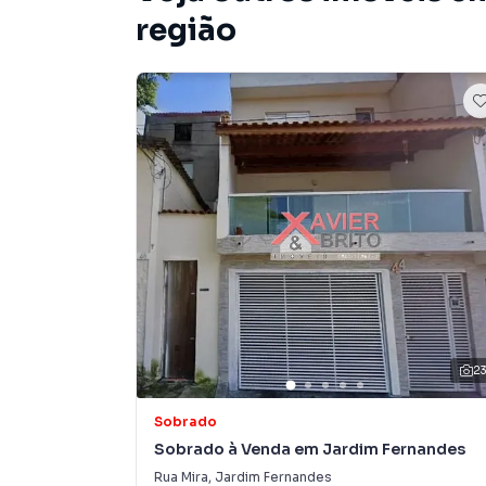
momentos de lazer ainda mais agradáveis.
região
R$ 620.000,00
Aceita financiamento e FGTS como entrada
Estuda proposta de permuta por imóvel de me
Sobrado para Venda em região valorizada do b
que procurava ou deseja mais informações s
nossa equipe pelo telefone (11) 2783-2000.
A Imobiliária Xavier e Brito tem mais opções d
sobrados, terrenos, lojas e barracões para 
construção ou lançamentos na planta em Jardi
você encontra milhares de ofertas para encont
2
Negocie seu imóvel de forma totalmente online
Sobrado
Brito você consegue comprar ou alugar um im
Sobrado à Venda em Jardim Fernandes
a praticidade de fazer tudo online, direto d
Rua Mira
,
Jardim Fernandes