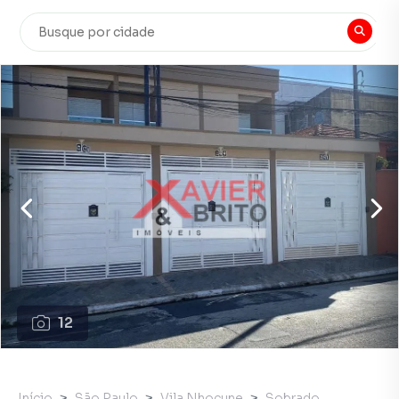
12
Início
São Paulo
Vila Nhocune
Sobrado