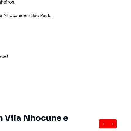
nheiros.
ila Nhocune
em São Paulo
.
ade!
m Vila Nhocune e