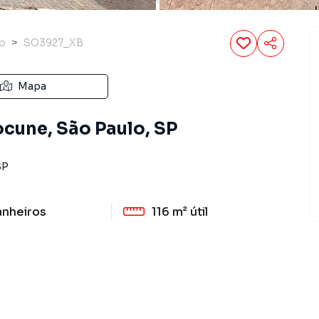
o
SO3927_XB
Mapa
cune, São Paulo, SP
SP
anheiros
116 m²
útil