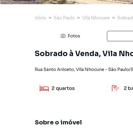
Início
São Paulo
Vila Nhocune
Sobrad
Fotos
Sobrado à Venda, Vila Nho
Rua Santo Aniceto
,
Vila Nhocune
-
São Paulo
/
2
quartos
2
b
Sobre o imóvel