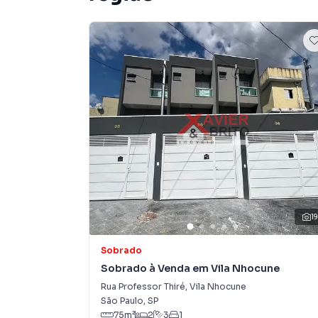
Cozinha com armários em bom estado
Área de serviço
2 vagas de garagem
Varanda frontal com churrasqueira, cozinha e
Ideal para quem busca conforto, espaço para r
Leste!
Entre em contato para mais informações e agen
1
Obs. Imóvel não cabe financiamento, pois não 
Sobrado
Sobrado à Venda em Vila Nhocune
Rua Professor Thiré
,
Vila Nhocune
Sobrado para Venda em região valorizada do b
São Paulo
,
SP
procurava ou deseja mais informações sobre
75
m²
2
3
1