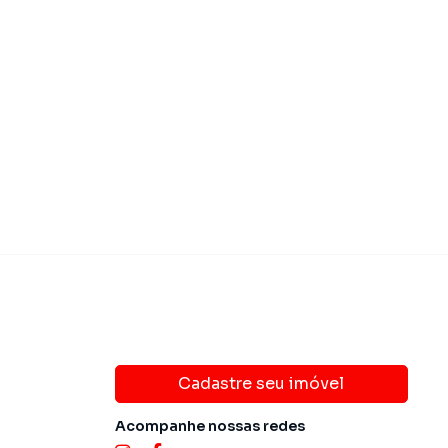
 475.000,00
R$ 520.00
Venda
Cadastre seu imóvel
Acompanhe nossas redes