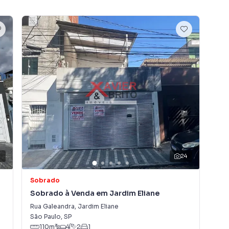
 banheiro (ótimo espaço gourmet!)
eceber amigos e família e ótima localização na Zona
de sua visita!
9
24
há averbação de área construída
Sobrado
Ca
Sobrado à Venda em Jardim Eliane
Ca
Rua Galeandra
,
Jardim Eliane
Rua
airro Vila Nhocune, em São Paulo. Não encontrou o que
São Paulo
,
SP
São
 Sobrado em São Paulo? Entre em contato com nossa
110
m²
4
2
1