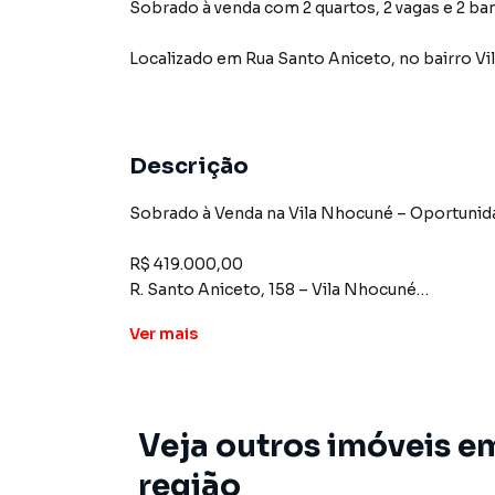
Sobrado à venda com 2 quartos, 2 vagas e 2 ba
Localizado
em
Rua Santo Aniceto
,
no bairro V
Descrição
Sobrado à Venda na Vila Nhocuné – Oportunid
R$ 419.000,00
R. Santo Aniceto, 158 – Vila Nhocuné
Ver
mais
Detalhes do Imóvel:
2 dormitórios
Veja outros imóveis e
Sala para 2 ambientes
região
Sala de jantar