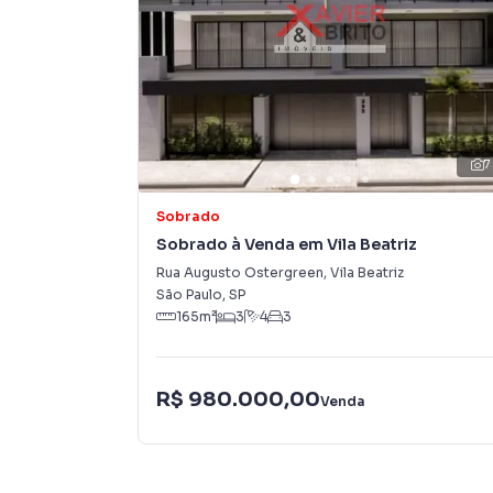
Valor: R$ 1.250.000,00
Condições: Aceita financiamento bancário, uti
Penha (Vila Laís) – Zona Leste, São Paulo/SP
Sobrado novo com piscina privativa na Penha é
Xavier e Brito Imóveis e agende sua visita ant
7
Palavras SEO: sobrado alto padrão à venda penh
com piscina são paulo, sobrado com piscina pri
Sobrado
sobrado com área gourmet penha, sobrado novo
Sobrado à Venda em Vila Beatriz
com sacada zona leste, casa com piscina zona
Rua Augusto Ostergreen
,
Vila Beatriz
sobrado penha vila laís fgts, sobrado ar condi
São Paulo
,
SP
são paulo, sobrado aceita permuta zona leste
165
m²
3
4
3
Sobrado para Venda em região valorizada do ba
R$ 980.000,00
Venda
procurava ou deseja mais informações sobre
equipe pelo telefone (11) 2783-2000.
A Imobiliária Xavier e Brito tem mais opções d