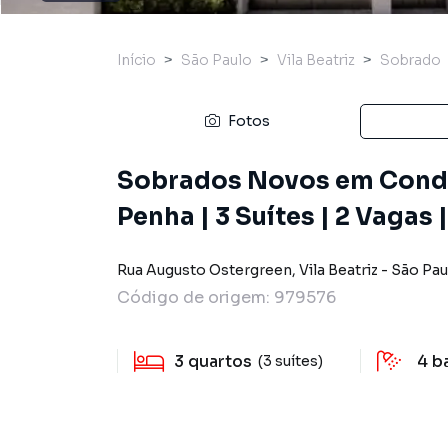
Início
São Paulo
Vila Beatriz
Sobrado
Fotos
Sobrados Novos em Condo
Penha | 3 Suítes | 2 Vagas
Rua Augusto Ostergreen
,
Vila Beatriz
-
São Pau
Código de origem:
979576
3
quartos
4
b
(3 suítes)