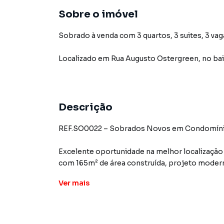
Sobre o imóvel
Sobrado à venda com 3 quartos, 3 suites, 3 vag
Localizado
em
Rua Augusto Ostergreen
,
no bai
Descrição
REF.SO0022 – Sobrados Novos em Condomínio F
Excelente oportunidade na melhor localizaçã
com 165m² de área construída, projeto moder
Ver
mais
Características do imóvel:
-3 suítes
-Sala de estar e sala de jantar
-Cozinha ampla