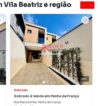
 Vila Beatriz e região
S e estuda permutas como parte de pagamento.
 sua unidade.
7
44
irro Vila Beatriz, em São Paulo. Não encontrou o que
Sobrado
So
 Sobrado em São Paulo? Entre em contato com nossa
Sobrado à Venda em Penha de França
Sob
Rua Maria Emília
,
Penha de França
Rua