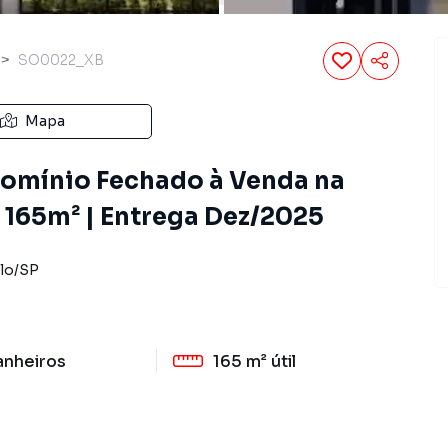
SO0022_XB
Mapa
mínio Fechado à Venda na
 | 165m² | Entrega Dez/2025
lo
/
SP
anheiros
165 m²
útil