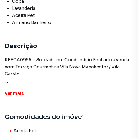
Copa
Lavanderia
Aceita Pet
Armário Banheiro
Descrição
REF.CA0955 – Sobrado em Condomínio Fechado à venda
com Terraço Gourmet na Vila Nova Manchester / Vila
Carrão
Localização: Rua Tiuba, 337 – Vila Nova Manchester / Vila
Ver
mais
Carrão – São Paulo/SP
Detalhes do imóvel:
Comodidades do imóvel
-3 quartos (sendo 1 suíte com sacada), todos com móveis
planejados
-Sala ampla para 2 ambientes
Aceita Pet
-Copa / cozinha com armários planejados (inclui geladeira