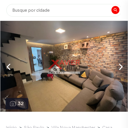
32
Início
São Paulo
Vila Nova Manchester
Casa