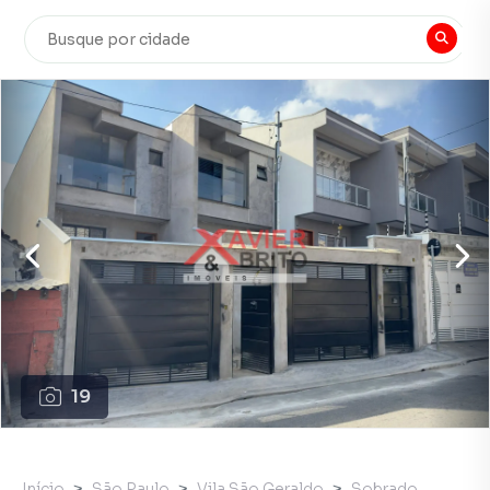
19
Início
São Paulo
Vila São Geraldo
Sobrado