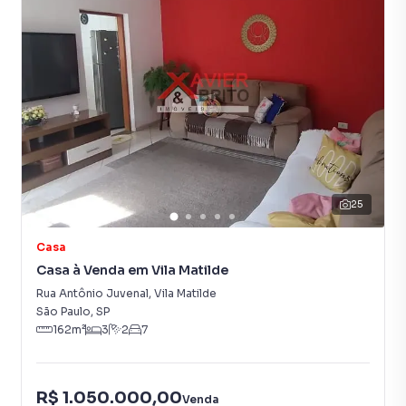
25
Casa
Casa à Venda em Vila Matilde
Rua Antônio Juvenal
,
Vila Matilde
São Paulo
,
SP
162
m²
3
2
7
R$ 1.050.000,00
Venda