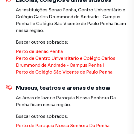
Escolas, colégios e universidades
A Imobiliária Xavier e Brito tem mais opções de
apartamentos, casas residenciais e comerciais, sobrados,
As instituições
Senac Penha
,
Centro Universitário e
terrenos, lojas e barracões para venda ou locação, além de
Colégio Carlos Drummond de Andrade - Campus
empreendimentos em construção ou lançamentos na
Penha I
e
Colégio São Vicente de Paulo Penha
ficam
planta em Penha de França e em outras regiões de São
nessa região.
Paulo. Aqui você encontra milhares de ofertas para
encontrar o imóvel que mais combina com seu estilo de
Buscar outros
sobrados
:
vida.
Perto de
Senac Penha
Perto de
Centro Universitário e Colégio Carlos
Negocie seu imóvel de forma totalmente online, com
Drummond de Andrade - Campus Penha I
segurança e tranquilidade. Na Imobiliária Xavier e Brito
Perto de
Colégio São Vicente de Paulo Penha
você consegue comprar ou alugar um imóvel em São Paulo
mesmo não estando na cidade e com a praticidade de
Museus, teatros e arenas de show
fazer tudo online, direto do seu computador ou
smartphone. Nós criamos soluções inovadoras para
As áreas de lazer
e
Paroquia Nossa Senhora Da
simplificar a relação de proprietários, inquilinos e
Penha
ficam nessa região.
compradores com o mercado imobiliário.
Buscar outros
sobrados
:
Anuncie seu imóvel! É fácil, rápido e gratuito! A Imobiliária
Perto de
Paroquia Nossa Senhora Da Penha
Xavier e Brito é uma imobiliária digital com imóveis em