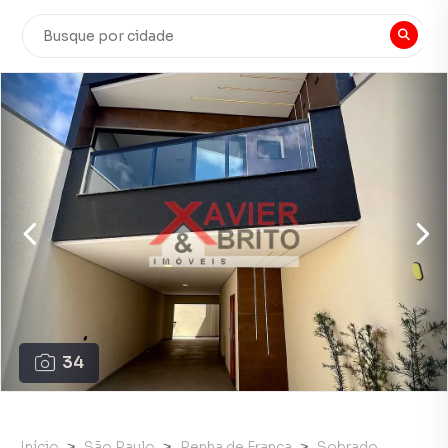
34
Início
São Paulo
Penha de França
Sobrado