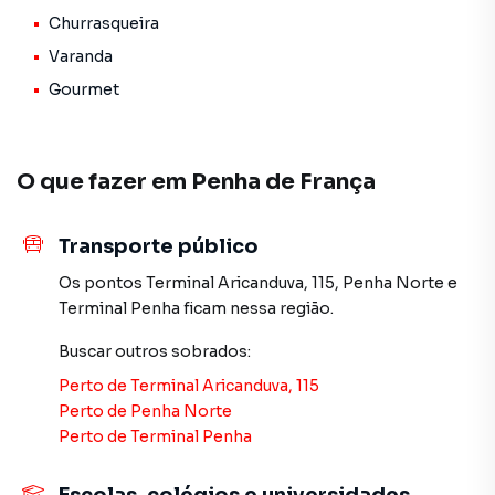
-Área gourmet com churrasqueira e lavabo
Churrasqueira
-Área de serviço
Varanda
-Garagem para até 4 carros
Gourmet
Valores e condições:
-R$1.390.000,00
-Aceita financiamento bancário e uso do FGTS
O que fazer em
Penha de França
-Estuda permutas de menor valor como parte de
pagamento (mediante avaliação de mercado)
Transporte público
Entre em contato e agende sua visita!
Os pontos
Terminal Aricanduva, 115
,
Penha Norte
e
Terminal Penha
ficam nessa região.
Sobrado para Venda em região valorizada do bairro Penha
Buscar outros
sobrados
:
de França, em São Paulo. Não encontrou o que procurava
Perto de
Terminal Aricanduva, 115
ou deseja mais informações sobre Sobrado em São
Perto de
Penha Norte
Paulo? Entre em contato com nossa equipe pelo telefone
Perto de
Terminal Penha
(11) 2783-2000.