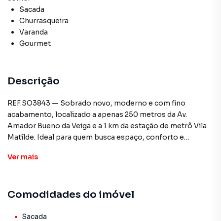
Sacada
Churrasqueira
Varanda
Gourmet
Descrição
REF.SO3843 — Sobrado novo, moderno e com fino
acabamento, localizado a apenas 250 metros da Av.
Amador Bueno da Veiga e a 1 km da estação de metrô Vila
Matilde. Ideal para quem busca espaço, conforto e
praticidade em uma das melhores regiões da Penha.
Ver
mais
Características do imóvel:
-198 m² de área construída
Comodidades do imóvel
-3 suítes amplas (1 com sacada)
-Sala integrada para 3 ambientes, com lavabo e sacada
-Cozinha espaçosa
Sacada