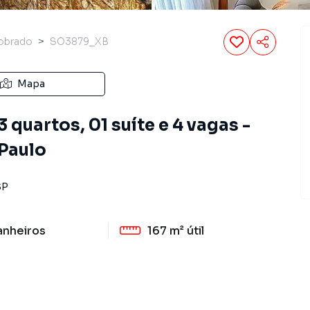
obrado
SO3879_XB
Mapa
 quartos, 01 suíte e 4 vagas -
 Paulo
SP
anheiros
167 m²
útil