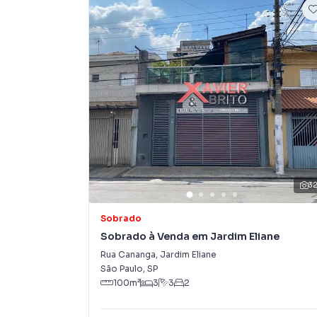
4 banheiros no total
Valor: R$ 750.000,00
Aceita financiamento
Aceita proposta e estuda permuta por imóvei
Sobrado para Venda em região valorizada do b
o que procurava ou deseja mais informações 
nossa equipe pelo telefone (11) 2783-2000.
3
A Imobiliária Xavier e Brito tem mais opções d
sobrados, terrenos, lojas e barracões para 
Sobrado
construção ou lançamentos na planta em Jardi
Sobrado à Venda em Jardim Eliane
você encontra milhares de ofertas para encont
Rua Cananga
,
Jardim Eliane
São Paulo
,
SP
Negocie seu imóvel de forma totalmente online
100
m²
3
3
2
Brito você consegue comprar ou alugar um im
a praticidade de fazer tudo online, direto d