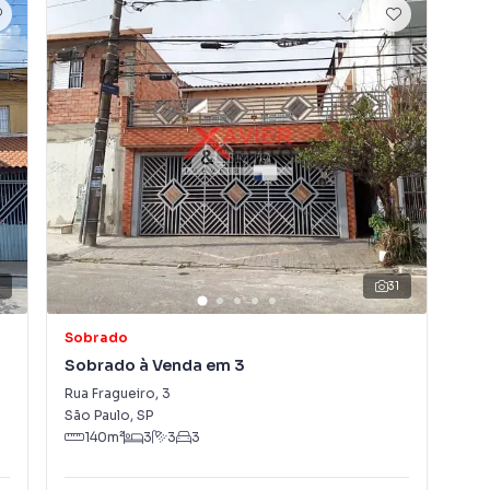
s de menor valor e carro como parte de pagamento
airro Jardim Santa Maria, em São Paulo. Não encontrou
sobre Sobrado em São Paulo? Entre em contato com
2
31
e apartamentos, casas residenciais e comerciais,
venda ou locação, além de empreendimentos em
Sobrado
So
m Santa Maria e em outras regiões de São Paulo. Aqui
Sobrado à Venda em 3
Sob
rar o imóvel que mais combina com seu estilo de vida.
Rua Fragueiro
,
3
Rua
São Paulo
,
SP
São
, com segurança e tranquilidade. Na Imobiliária Xavier e
140
m²
3
3
3
óvel em São Paulo mesmo não estando na cidade e com
o seu computador ou smartphone. Nós criamos soluções