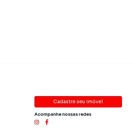
 600.000,00
R$ 850.00
Venda
Cadastre seu imóvel
Acompanhe nossas redes