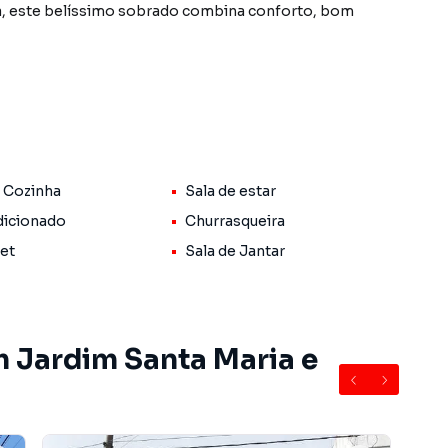
ndo até 4 carros somados com o espaço gourmet com
 Cozinha
Sala de estar
te iluminação natural
icionado
Churrasqueira
o ao ambiente
Pet
Sala de Jantar
m Jardim Santa Maria e
nado