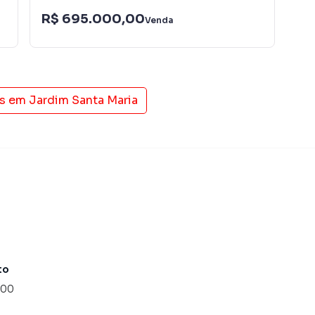
rietários, inquilinos e compradores com o mercado
R$ 695.000,00
R$
Venda
 Imobiliária Xavier e Brito é uma imobiliária digital com
do São Paulo.
is em
Jardim Santa Maria
ender ou alugar seu imóvel muito mais rápido do que em
amos diversos imóveis em São Paulo, especialmente em
uipe de marketing digital focada em produzir
 aumenta muito o número de contatos interessados e
 vender ou alugar seu imóvel mais rápido. Contamos
tores treinados e uma central de atendimento
nos.
to
000