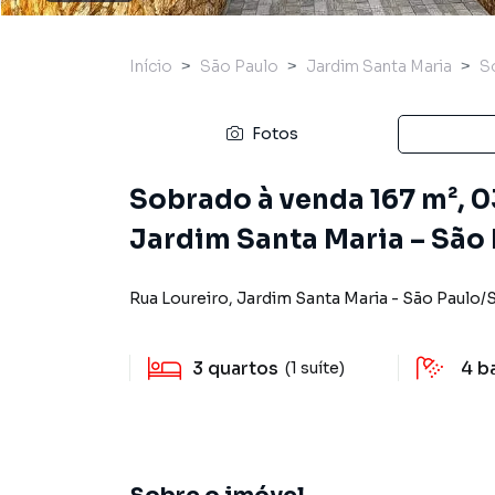
Início
São Paulo
Jardim Santa Maria
S
Fotos
Sobrado à venda 167 m², 03
Jardim Santa Maria – São
Rua Loureiro
,
Jardim Santa Maria
-
São Paulo
/
3
quartos
4
b
(1 suíte)