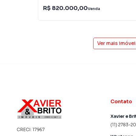
inovadoras para simplificar a relação de prop
R$ 820.000,00
Venda
imobiliário.
Anuncie seu imóvel! É fácil, rápido e gratuito! A
imóveis em diversas cidades do Brasil, incluin
Ver mais imóve
Na Imobiliária Xavier e Brito você consegue v
imobiliárias tradicionais. Já vendemos e loc
Jardim Santa Maria. Isso porque temos uma eq
campanhas específicas para São Paulo, o que
tendo como consequência uma maior chance de
também com um time de programadores, corre
preparada para atender proprietários e inquili
Contato
Xavier e Bri
(11) 2783-2
CRECI:
17967