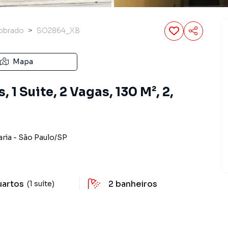
obrado
SO2864_XB
Mapa
1 Suite, 2 Vagas, 130 M², 2,
aria
-
São Paulo
/
SP
uartos
2
banheiros
(1 suíte)