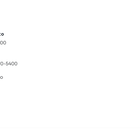
to
000
070-5400
co