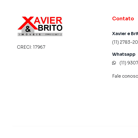
Contato
Xavier e Bri
(11) 2783-2
CRECI:
17967
Whatsapp
(11) 93
Fale conos