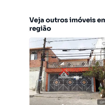
Sobrado para Venda em região valorizada do b
o que procurava ou deseja mais informações 
nossa equipe pelo telefone (11) 2783-2000.
Veja outros imóveis e
A Imobiliária Xavier e Brito tem mais opções d
região
sobrados, terrenos, lojas e barracões para 
construção ou lançamentos na planta em Jardi
você encontra milhares de ofertas para encont
Negocie seu imóvel de forma totalmente online
Brito você consegue comprar ou alugar um im
a praticidade de fazer tudo online, direto d
inovadoras para simplificar a relação de prop
imobiliário.
Anuncie seu imóvel! É fácil, rápido e gratuito! A
imóveis em diversas cidades do Brasil, incluin
Na Imobiliária Xavier e Brito você consegue v
3