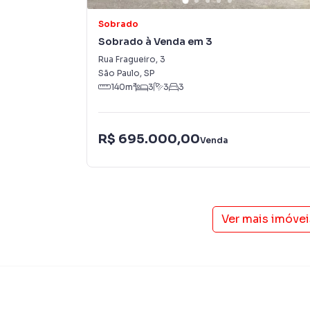
imobiliárias tradicionais. Já vendemos e loc
Jardim Santa Maria. Isso porque temos uma eq
Sobrado
campanhas específicas para São Paulo, o que
Sobrado à Venda em 3
tendo como consequência uma maior chance de
Rua Fragueiro
,
3
também com um time de programadores, corre
São Paulo
,
SP
preparada para atender proprietários e inquili
140
m²
3
3
3
R$ 695.000,00
Venda
Ver mais imóve