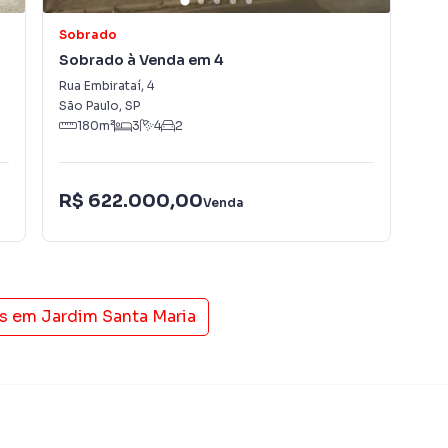
amos diversos imóveis em São Paulo, especialmente em
uipe de marketing digital focada em produzir
Sobrado
So
 aumenta muito o número de contatos interessados e
Sobrado à Venda em 4
Sob
 vender ou alugar seu imóvel mais rápido. Contamos
Rua Embirataí
,
4
Rua
tores treinados e uma central de atendimento
São Paulo
,
SP
São
nos.
180
m²
3
4
2
R$ 622.000,00
R$
Venda
is em
Jardim Santa Maria