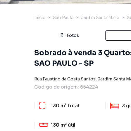
Início
São Paulo
Jardim Santa Maria
S
Fotos
Sobrado à venda 3 Quartos, 
SAO PAULO - SP
Rua Faustino da Costa Santos
,
Jardim Santa M
Código de origem:
654224
130 m²
total
3
q
130 m²
útil