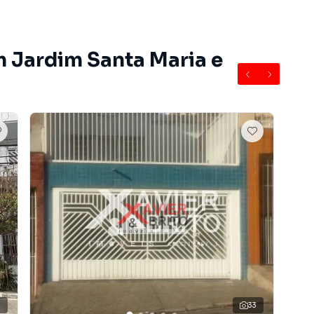
airro Jardim Santa Maria, em São Paulo. Não encontrou
sobre Sobrado em São Paulo? Entre em contato com
m Jardim Santa Maria e
e apartamentos, casas residenciais e comerciais,
venda ou locação, além de empreendimentos em
m Santa Maria e em outras regiões de São Paulo. Aqui
rar o imóvel que mais combina com seu estilo de vida.
, com segurança e tranquilidade. Na Imobiliária Xavier e
óvel em São Paulo mesmo não estando na cidade e com
o seu computador ou smartphone. Nós criamos soluções
rietários, inquilinos e compradores com o mercado
 Imobiliária Xavier e Brito é uma imobiliária digital com
do São Paulo.
ender ou alugar seu imóvel muito mais rápido do que em
1
33