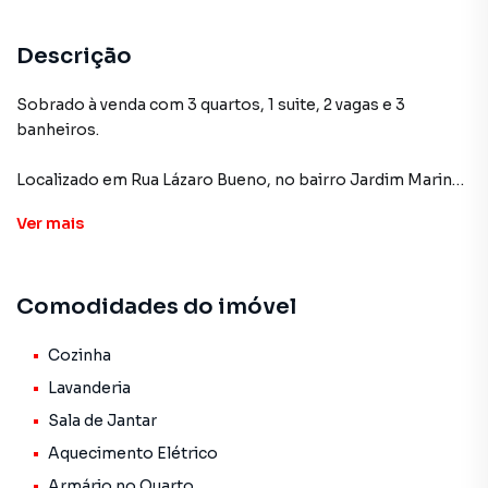
Descrição
Sobrado à venda com 3 quartos, 1 suite, 2 vagas e 3
banheiros.
Localizado em Rua Lázaro Bueno, no bairro Jardim Maringá
em São Paulo.
Ver
mais
Desfrute de um sobrado, com diversas comodidades
como:
Comodidades do imóvel
Porcelanato
Sala
Aquecimento Elétrico
Cozinha
Armário Cozinha
Lavanderia
Jardim de Inverno
Sala de Jantar
Aceita Pet
Aquecimento Elétrico
Armário no Quarto
Armário no Quarto