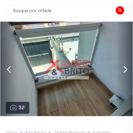
32
Início
São Paulo
Jardim Maringá
Sobrado