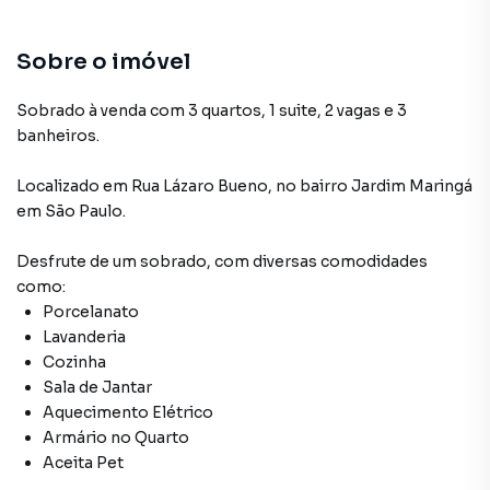
Lavanderia
Armário no Quarto
Sobre o imóvel
Porcelanato
Sobrado à venda com 3 quartos, 1 suite, 2 vagas e 3
banheiros.
Aceita Pet
Localizado
em
Rua Lázaro Bueno
,
no bairro Jardim Maringá
Armário Cozinha
em São Paulo
.
Desfrute de
um sobrado
, com diversas comodidades
como:
Porcelanato
Lavanderia
Cozinha
Sala de Jantar
Aquecimento Elétrico
Armário no Quarto
Aceita Pet