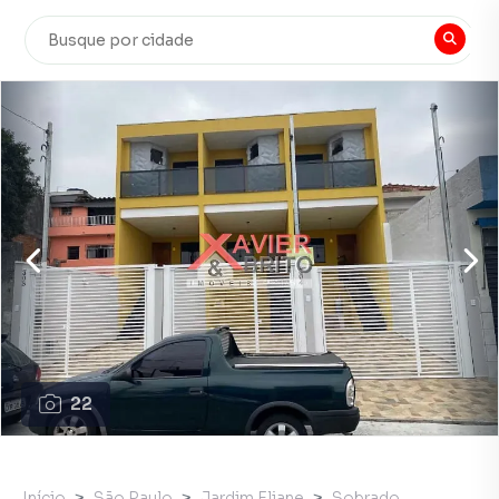
22
Início
São Paulo
Jardim Eliane
Sobrado