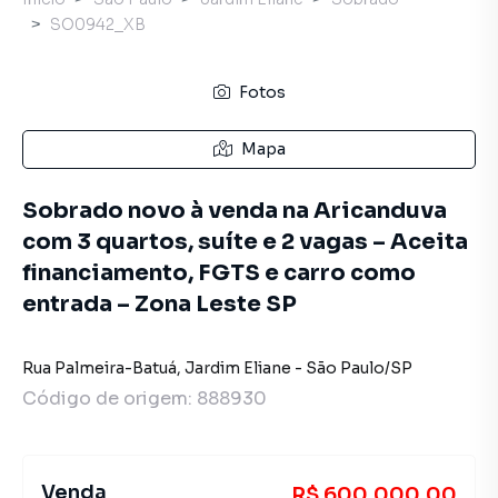
SO0942_XB
Fotos
Mapa
Sobrado novo à venda na Aricanduva
com 3 quartos, suíte e 2 vagas – Aceita
financiamento, FGTS e carro como
entrada – Zona Leste SP
Rua Palmeira-Batuá
,
Jardim Eliane
-
São Paulo
/
SP
Código de origem:
888930
Venda
R$ 600.000,00