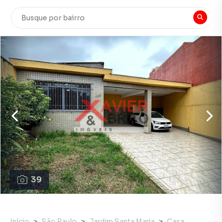
39
Início
São Paulo
Jardim Santa Maria
Casa