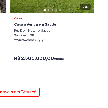
2
27
Casa
So
Casa à Venda em Saúde
Sob
Rua Dom Macário
,
Saúde
Rua
São Paulo
,
SP
São
469
m²
3
5
8
R$
R$ 2.500.000,00
Venda
IPT
imóveis em
Tatuapé