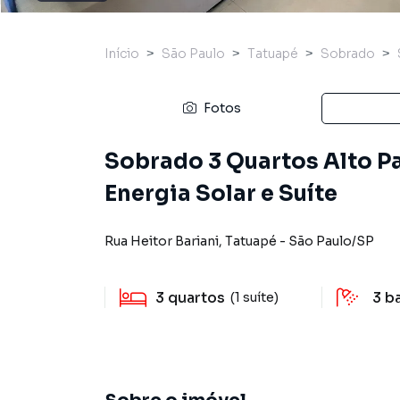
Início
São Paulo
Tatuapé
Sobrado
Fotos
Sobrado 3 Quartos Alto P
Energia Solar e Suíte
Rua Heitor Bariani
,
Tatuapé
-
São Paulo
/
SP
3
quartos
3
b
(1 suíte)