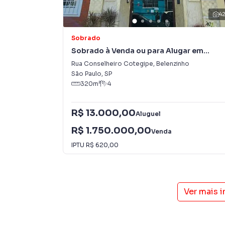
4
Sobrado
Sobrado à Venda ou para Alugar em
Belenzinho
Rua Conselheiro Cotegipe
,
Belenzinho
São Paulo
,
SP
320
m²
4
R$ 13.000,00
Aluguel
R$ 1.750.000,00
Venda
IPTU
R$ 620,00
Ver mais 