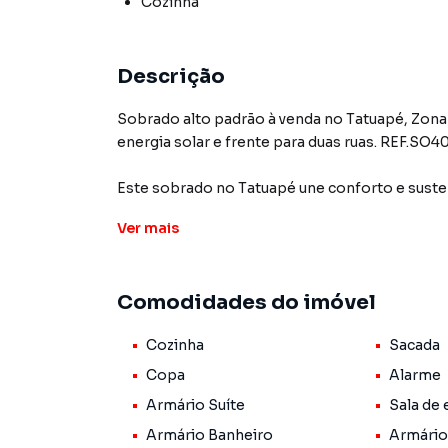
Cozinha
Descrição
Sobrado alto padrão à venda no Tatuapé, Zona 
energia solar e frente para duas ruas. REF.SO40
Este sobrado no Tatuapé une conforto e suste
Leste. São 184m² de terreno (medidas 7x23x2
Ver
mais
modernos e ambientes planejados.
A área social integra sala ampla com lareira a gá
Comodidades do imóvel
lavanderia isolada e quintal nos fundos com f
e dois com sacada, complementados por banhe
Cozinha
Sacada
Entre os diferenciais do imóvel: energia solar
Copa
Alarme
garagem com ponto de carregamento para carro
Armário Suíte
Sala de 
modernos e os ambientes planejados acompa
Armário Banheiro
Armário
com qualidade.