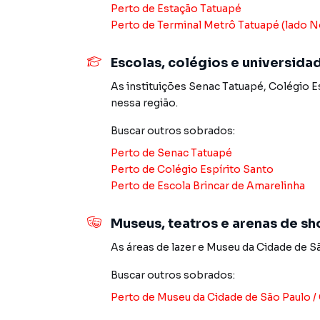
construção ou lançamentos na planta em Tatua
Perto de
Estação Tatuapé
encontra milhares de ofertas para encontrar o
Perto de
Terminal Metrô Tatuapé (lado No
Negocie seu imóvel de forma totalmente online
Escolas, colégios e universida
Brito você consegue comprar ou alugar um im
a praticidade de fazer tudo online, direto d
As instituições
Senac Tatuapé
,
Colégio E
inovadoras para simplificar a relação de prop
nessa região.
imobiliário.
Buscar outros
sobrados
:
Anuncie seu imóvel! É fácil, rápido e gratuito! A
Perto de
Senac Tatuapé
imóveis em diversas cidades do Brasil, incluin
Perto de
Colégio Espírito Santo
Perto de
Escola Brincar de Amarelinha
Na Imobiliária Xavier e Brito você consegue v
imobiliárias tradicionais. Já vendemos e loc
Museus, teatros e arenas de s
Tatuapé. Isso porque temos uma equipe de ma
As áreas de lazer
e
Museu da Cidade de Sã
específicas para São Paulo, o que aumenta mu
consequência uma maior chance de vender ou
Buscar outros
sobrados
:
um time de programadores, corretores treina
Perto de
Museu da Cidade de São Paulo /
atender proprietários e inquilinos.