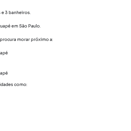
 e 3 banheiros.
tuapé
em São Paulo
.
 procura morar próximo a:
uapé
uapé
idades como: