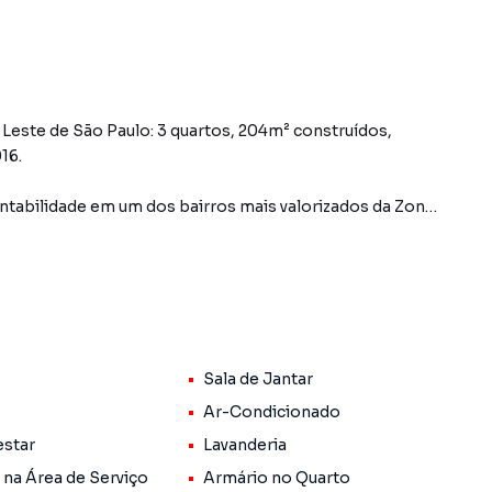
Leste de São Paulo: 3 quartos, 204m² construídos,
16.
ntabilidade em um dos bairros mais valorizados da Zona
5x7) e 204m² de área construída, com acabamentos
s, cozinha unida à sala de jantar, lavabo, área de
echamento automático. Os três quartos incluem uma suíte
iro social.
Sala de Jantar
 instalada, iluminação 100% em LED, duas vagas amplas de
Ar-Condicionado
 elétrico e frente para duas ruas. Os acabamentos
estar
Lavanderia
nham o padrão de um sobrado pensado para morar
 na Área de Serviço
Armário no Quarto