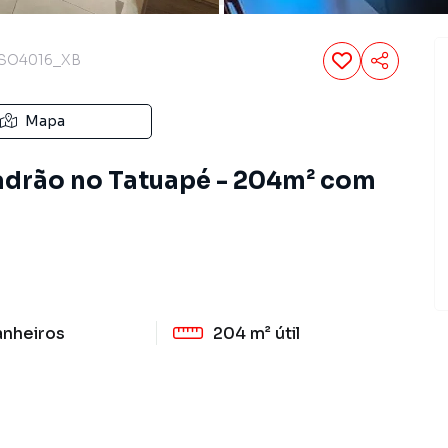
SO4016_XB
Mapa
adrão no Tatuapé - 204m² com
anheiros
204 m²
útil