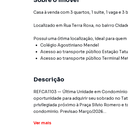
Sobre o imóvel
Casa à venda com 3 quartos, 1 suite, 1 vaga e 3 
Localizado
em
Rua Terra Roxa
,
no bairro Cida
Possui uma ótima localização, ideal para quem
Colégio Agostiniano Mendel
Acesso ao transporte público Estação Tat
Acesso ao transporte público Terminal Met
Descrição
REF.CA1103 — Última Unidade em Condomínio 
oportunidade para adquirir seu sobrado no Ta
privilegiada próximo à Praça Silvio Romero e t
condominio. Previsao Março/2026
Ver
mais
Unidade disponível: 3 quartos, sendo 1 suíte, 