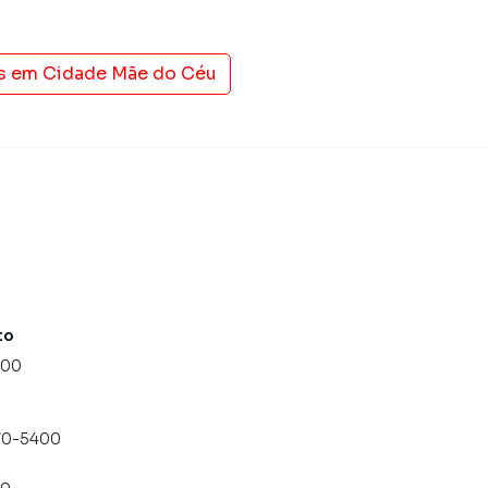
s em
Cidade Mãe do Céu
to
000
070-5400
co