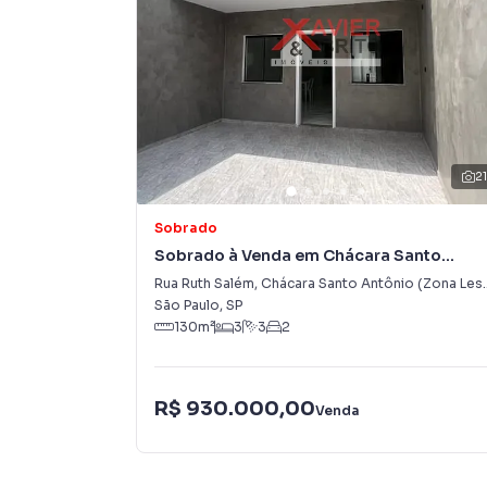
2
Sobrado
Sobrado à Venda em Chácara Santo
Antônio (Zona Leste)
Rua Ruth Salém
,
Chácara Santo Antônio (Zona Leste)
São Paulo
,
SP
130
m²
3
3
2
R$ 930.000,00
Venda