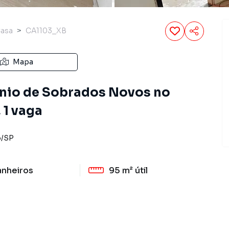
asa
CA1103_XB
Mapa
nio de Sobrados Novos no
, 1 vaga
o
/
SP
anheiros
95 m²
útil