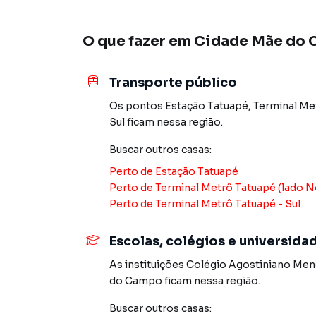
de área construída
O que fazer em
Cidade Mãe do 
Condições de venda:
-Valor R$780.000,00 aceita financiamento e F
pagamento
Transporte público
Um imóvel moderno, em uma das regiões mais v
Os pontos
Estação Tatuapé
,
Terminal Met
conforto, segurança e valorização garantida.
Sul
ficam nessa região.
Buscar outros
casas
:
Garanta já a sua unidade antes do reajuste!
Perto de
Estação Tatuapé
Perto de
Terminal Metrô Tatuapé (lado No
Casa para Venda em região valorizada do bair
Perto de
Terminal Metrô Tatuapé - Sul
que procurava ou deseja mais informações so
equipe pelo telefone (11) 2783-2000.
Escolas, colégios e universida
As instituições
Colégio Agostiniano Men
A Imobiliária Xavier e Brito tem mais opções d
do Campo
ficam nessa região.
sobrados, terrenos, lojas e barracões para 
construção ou lançamentos na planta em Cidad
Buscar outros
casas
: