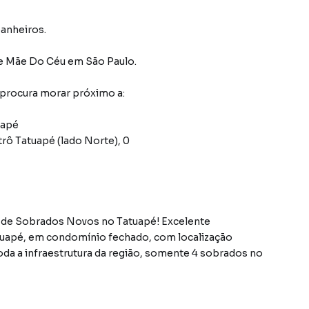
banheiros.
de Mãe Do Céu
em São Paulo
.
 procura morar próximo a:
uapé
rô Tatuapé (lado Norte), 0
de Sobrados Novos no Tatuapé! Excelente
tuapé, em condomínio fechado, com localização
oda a infraestrutura da região, somente 4 sobrados no
Sala ampla integrada à cozinha, 1 vaga de garagem, 95m²