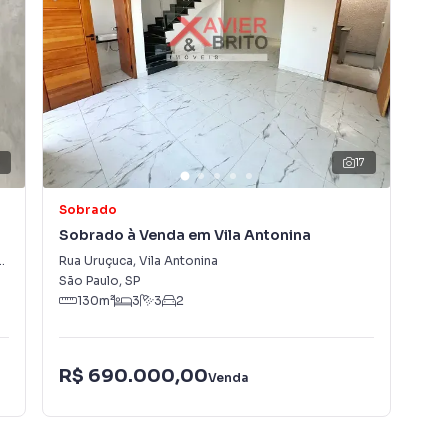
1
17
Sobrado
So
Sobrado à Venda em Vila Antonina
Sob
Rua Uruçuca
,
Vila Antonina
Rua
São Paulo
,
SP
São
130
m²
3
3
2
R$ 690.000,00
R$
Venda