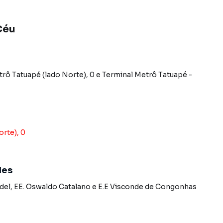
Céu
GTS, estuda permutas e veículos como parte de
alorizadas da Zona Leste, perfeito para quem busca
rô Tatuapé (lado Norte), 0
e
Terminal Metrô Tatuapé -
rte), 0
ro Cidade Mãe do Céu, em São Paulo. Não encontrou o
bre Casa em São Paulo? Entre em contato com nossa
des
del
,
EE. Oswaldo Catalano
e
E.E Visconde de Congonhas
e apartamentos, casas residenciais e comerciais,
venda ou locação, além de empreendimentos em
e Mãe do Céu e em outras regiões de São Paulo. Aqui