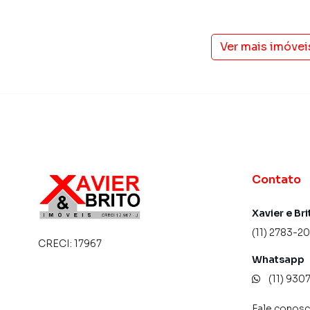
Ver mais imóvei
Contato
Xavier e Bri
(11) 2783-2
CRECI:
17967
Whatsapp
(11) 93
Fale conos