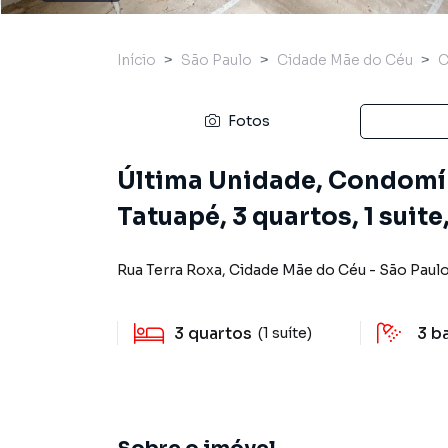
Início
São Paulo
Cidade Mãe do Céu
C
Fotos
Última Unidade, Condomí
Tatuapé, 3 quartos, 1 suite
Rua Terra Roxa
,
Cidade Mãe do Céu
-
São Paul
3
quartos
3
b
(1 suíte)