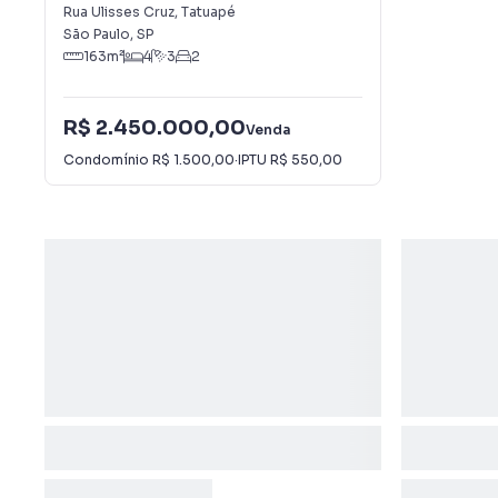
Rua Ulisses Cruz
,
Tatuapé
São Paulo
,
SP
163
m²
4
3
2
R$ 2.450.000,00
Venda
Condomínio
R$ 1.500,00
·
IPTU
R$ 550,00