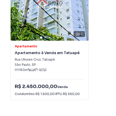
42
Apartamento
Apartamento à Venda em Tatuapé
Rua Ulisses Cruz
,
Tatuapé
São Paulo
,
SP
163
m²
4
3
2
R$ 2.450.000,00
Venda
Condomínio
R$ 1.500,00
·
IPTU
R$ 550,00