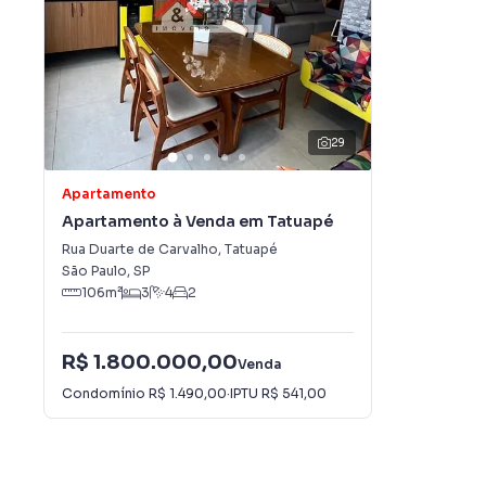
29
Apartamento
Apartamento à Venda em Tatuapé
Rua Duarte de Carvalho
,
Tatuapé
São Paulo
,
SP
106
m²
3
4
2
R$ 1.800.000,00
Venda
Condomínio
R$ 1.490,00
·
IPTU
R$ 541,00