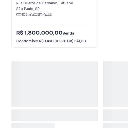
Rua Duarte de Carvalho
,
Tatuapé
São Paulo
,
SP
106
m²
3
4
2
R$ 1.800.000,00
Venda
Condomínio
R$ 1.490,00
·
IPTU
R$ 541,00