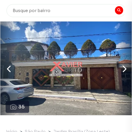
35
Início
São Paulo
Jardim Brasília (Zona Leste)