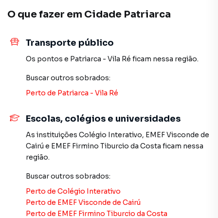
Patriarca, em São Paulo. Não encontrou o que procurava
O que fazer em
Cidade Patriarca
ou deseja mais informações sobre Sobrado em São
Paulo? Entre em contato com nossa equipe pelo telefone
(11) 2783-2000.
Transporte público
Os pontos
e
Patriarca - Vila Ré
ficam nessa região.
A Imobiliária Xavier e Brito tem mais opções de
apartamentos, casas residenciais e comerciais, sobrados,
Buscar outros
sobrados
:
terrenos, lojas e barracões para venda ou locação, além de
Perto de
Patriarca - Vila Ré
empreendimentos em construção ou lançamentos na
planta em Cidade Patriarca e em outras regiões de São
Escolas, colégios e universidades
Paulo. Aqui você encontra milhares de ofertas para
encontrar o imóvel que mais combina com seu estilo de
As instituições
Colégio Interativo
,
EMEF Visconde de
vida.
Cairú
e
EMEF Firmino Tiburcio da Costa
ficam nessa
região.
Negocie seu imóvel de forma totalmente online, com
segurança e tranquilidade. Na Imobiliária Xavier e Brito
Buscar outros
sobrados
:
você consegue comprar ou alugar um imóvel em São Paulo
Perto de
Colégio Interativo
mesmo não estando na cidade e com a praticidade de
Perto de
EMEF Visconde de Cairú
fazer tudo online, direto do seu computador ou
Perto de
EMEF Firmino Tiburcio da Costa