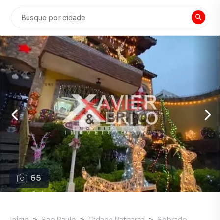
65
Início
São Paulo
Cidade Patriarca
Sobrado