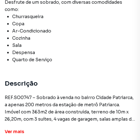
Desfrute de
um sobrado
, com diversas comodidades
como:
Churrasqueira
Copa
Ar-Condicionado
Cozinha
Sala
Despensa
Quarto de Serviço
Descrição
REF.SO0747 – Sobrado à venda no bairro Cidade Patriarca,
a apenas 200 metros da estação de metrô Patriarca.
Imóvel com 363m2 de área construída, terreno de 10m x
26,20m, com 3 suítes, 4 vagas de garagem, salas amplas de
estar, jantar, TV, estudo e copa. Possui cozinha americana
Ver
mais
com armários, lavabo, escritório, closet, dependência de