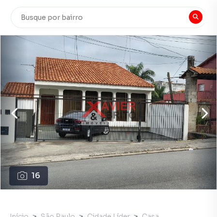
16
Início
São Paulo
Cidade Líder
Casa