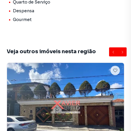
Quarto de Serviço
A Imobiliária Xavier e Brito tem mais opções de
apartamentos, casas residenciais e comerciais, sobrados,
Despensa
terrenos, lojas e barracões para venda ou locação, além de
Gourmet
empreendimentos em construção ou lançamentos na
planta em Cidade Líder e em outras regiões de São Paulo.
Aqui você encontra milhares de ofertas para encontrar o
imóvel que mais combina com seu estilo de vida.
Veja outros imóveis nesta região
Negocie seu imóvel de forma totalmente online, com
segurança e tranquilidade. Na Imobiliária Xavier e Brito
você consegue comprar ou alugar um imóvel em São Paulo
mesmo não estando na cidade e com a praticidade de
fazer tudo online, direto do seu computador ou
smartphone. Nós criamos soluções inovadoras para
simplificar a relação de proprietários, inquilinos e
compradores com o mercado imobiliário.
Anuncie seu imóvel! É fácil, rápido e gratuito! A Imobiliária
Xavier e Brito é uma imobiliária digital com imóveis em