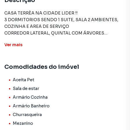
Descrição
CASA TERRÈA NA CIDADE LIDER !!
3 DORMITORIOS SENDO 1 SUITE, SALA 2 AMBIENTES,
COZINHA E AREA DE SERVIÇO
CORREDOR LATERAL, QUINTAL COM ÁRVORES
FRUTÌFERAS, SÃLÃO DE FESTAS COM CHURRASQUEIRA
Ver
mais
2 VAGAS DE GARAGEM UMA AO LADO DA OUTRA.
PROXIMO A AV. MARIA LUIZA AMERICANO, ACEITA
FINANCIAMENTO E FGTS
Comodidades do imóvel
IMOVEL TODO DOCUMENTADO.
VENHA CONHECER !!
Aceita Pet
Sala de estar
Casa para Venda em região valorizada do bairro Cidade
Armário Cozinha
Líder, em São Paulo. Não encontrou o que procurava ou
Armário Banheiro
deseja mais informações sobre Casa em São Paulo? Entre
em contato com nossa equipe pelo telefone (11) 2783-
Churrasqueira
2000.
Mezanino