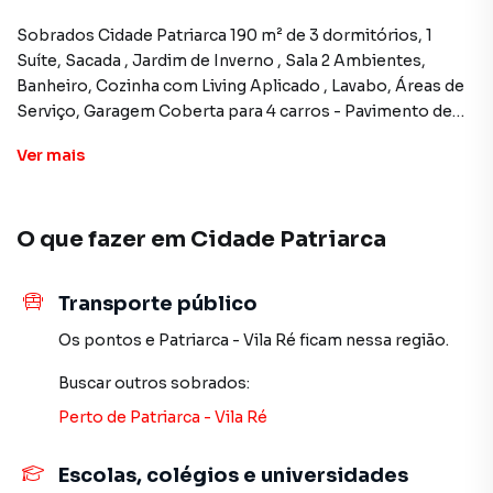
Sobrados Cidade Patriarca 190 m² de 3 dormitórios, 1
Suíte, Sacada , Jardim de Inverno , Sala 2 Ambientes,
Banheiro, Cozinha com Living Aplicado , Lavabo, Áreas de
Serviço, Garagem Coberta para 4 carros - Pavimento de
Garagem com pé direito 3,00 mts altura, e pavimento sala
Ver
mais
e quartos com pé direito 2,80 m altura.
Com Fino Acabamento. Finalizando Obra em Maio.
Aceita Financiamento - Faça sua reserva - Estuda proposta.
O que fazer em
Cidade Patriarca
Sobrado para Venda em região valorizada do bairro Cidade
Transporte público
Patriarca, em São Paulo. Não encontrou o que procurava
ou deseja mais informações sobre Sobrado em São
Os pontos
e
Patriarca - Vila Ré
ficam nessa região.
Paulo? Entre em contato com nossa equipe pelo telefone
Buscar outros
sobrados
:
(11) 2783-2000.
Perto de
Patriarca - Vila Ré
A Imobiliária Xavier e Brito tem mais opções de
apartamentos, casas residenciais e comerciais, sobrados,
Escolas, colégios e universidades
terrenos, lojas e barracões para venda ou locação, além de