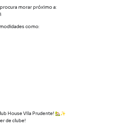
 procura morar próximo a:
i
comodidades como:
lub House Vila Prudente! 🏡✨
er de clube!