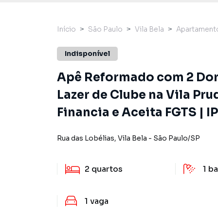
Início
São Paulo
Vila Bela
Apartament
Indisponível
Apê Reformado com 2 Dor
Lazer de Clube na Vila Pru
Financia e Aceita FGTS | I
Rua das Lobélias
,
Vila Bela
-
São Paulo
/
SP
2
quartos
1
ba
1
vaga