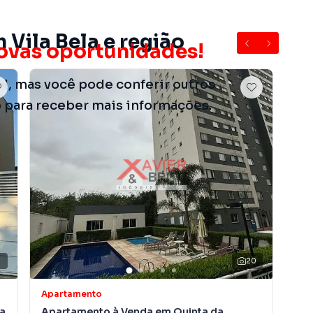
 Vila Bela e região
ovas oportunidades!
el, mas você pode conferir outros
o para receber mais informações.
4
20
Apartamento
Apa
a
Apartamento à Venda em Quinta da
Ap