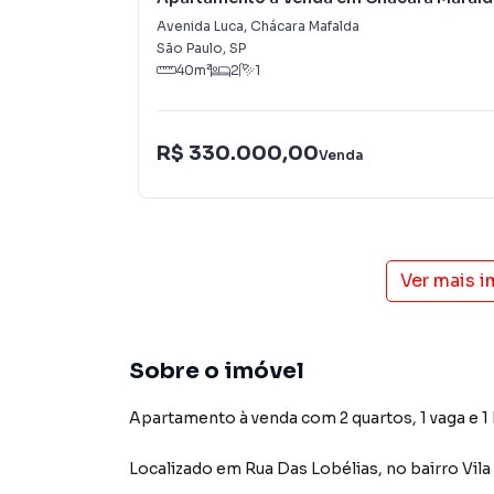
Avenida Luca
,
Chácara Mafalda
São Paulo
,
SP
40
m²
2
1
R$ 330.000,00
Venda
Ver mais 
Sobre o imóvel
Apartamento à venda com 2 quartos, 1 vaga e 1
Localizado
em
Rua Das Lobélias
,
no bairro Vila