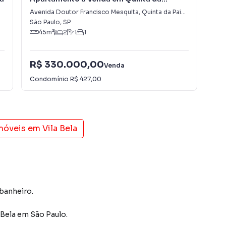
Paineira
Pai
Avenida Doutor Francisco Mesquita
,
Quinta da Paineira
Ave
São Paulo
,
SP
São
45
m²
2
1
1
R$ 330.000,00
R$
Venda
Condomínio
R$ 427,00
Con
imóveis em
Vila Bela
 banheiro.
 Bela
em São Paulo
.