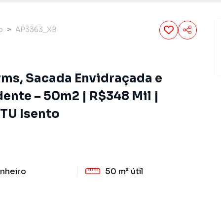
o
AP3363_XB
ms, Sacada Envidraçada e
dente – 50m2 | R$348 Mil |
PTU Isento
nheiro
50 m²
útil