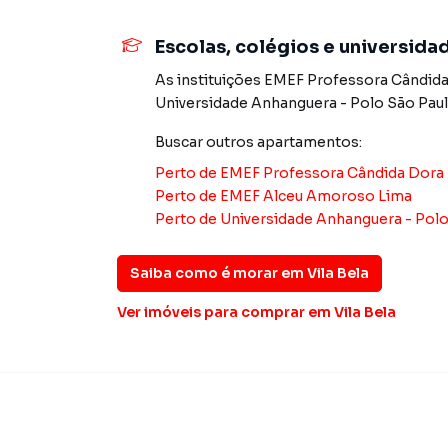
🛍️ Mercadinho interno | 💦 Chafariz com área s
🔐 Portaria 24h
Escolas, colégios e universida
As instituições
EMEF Professora Cândida 
📲 Fale conosco e agende sua visita. Viva com c
Universidade Anhanguera - Polo São Pau
Buscar outros
apartamentos
:
Apartamento para Venda em região valorizada 
Perto de
EMEF Professora Cândida Dora P
procurava ou deseja mais informações sobre
Perto de
EMEF Alceu Amoroso Lima
nossa equipe pelo telefone (11) 2783-2000.
Perto de
Universidade Anhanguera - Polo
A Imobiliária Xavier e Brito tem mais opções d
sobrados, terrenos, lojas e barracões para 
Saiba como é morar em
Vila Bela
construção ou lançamentos na planta em Vila B
Ver imóveis
para comprar em Vila Bela
encontra milhares de ofertas para encontrar o
Negocie seu imóvel de forma totalmente online
Brito você consegue comprar ou alugar um im
a praticidade de fazer tudo online, direto d
inovadoras para simplificar a relação de prop