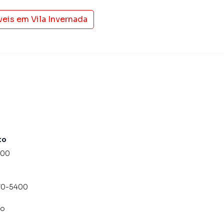
veis em
Vila Invernada
to
000
070-5400
co