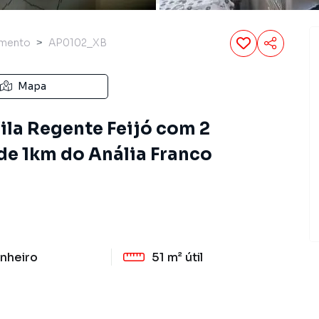
amento
AP0102_XB
Mapa
ila Regente Feijó com 2
 de 1km do Anália Franco
nheiro
51 m²
útil