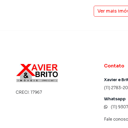
atender proprietários e inquilinos.
Ver mais imó
Contato
Xavier e Bri
(11) 2783-2
CRECI:
17967
Whatsapp
(11) 93
Fale conos