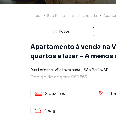
Início
São Paulo
Vila Invernada
Apart
Fotos
Apartamento à venda na V
quartos e lazer – A menos
Rua Lefosse
,
Vila Invernada
-
São Paulo
/
SP
Código de origem:
980563
2
quartos
1
ba
1
vaga