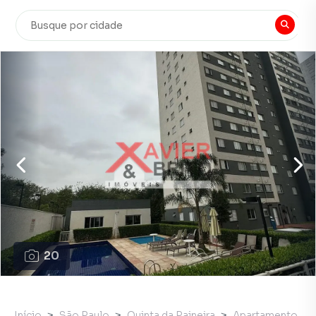
20
Início
São Paulo
Quinta da Paineira
Apartamento