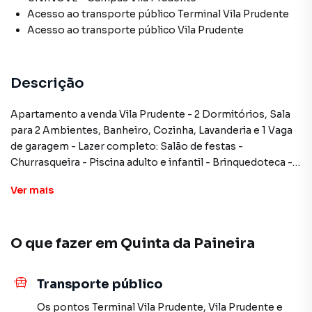
Acesso ao transporte público Terminal Vila Prudente
Acesso ao transporte público Vila Prudente
Descrição
Apartamento a venda Vila Prudente - 2 Dormitórios, Sala
para 2 Ambientes, Banheiro, Cozinha, Lavanderia e 1 Vaga
de garagem - Lazer completo: Salão de festas -
Churrasqueira - Piscina adulto e infantil - Brinquedoteca -
Salão de jogos - Mini quadra - Coworking - Redário -
Ver
mais
Bicicletário - Academia - Comodidades: Lavanderia Omo -
Mercadinho - Aquecedor a gás dentro do apartamento
para maior conforto. - Próximo ao Shopping Central Plaza
O que fazer em
Quinta da Paineira
🛍️, Padaria Cepam 🍞 e Estação Tamanduateí
Aceita troca por apartamento de maior valor, com 3
dormitórios , regiões Tatuapé , Vila Formosa ,Vila Carrão
Transporte público
de até 700 mil.
Estuda Proposta e Financiamento.
Os pontos
Terminal Vila Prudente
,
Vila Prudente
e