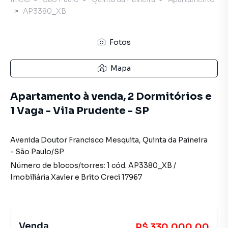
AP3380_XB
Fotos
Mapa
Apartamento à venda, 2 Dormitórios e
1 Vaga - Vila Prudente - SP
Avenida Doutor Francisco Mesquita
,
Quinta da Paineira
-
São Paulo
/
SP
Número de blocos/torres:
1
cód.
AP3380_XB
/
Imobiliária Xavier e Brito
Creci
17967
Venda
R$ 330.000,00