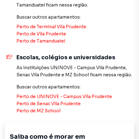
Tamanduateí
ficam nessa região.
Buscar outros
apartamentos
:
Apartamento para Venda em região valorizada do bairro
Quinta da Paineira, em São Paulo. Não encontrou o que
Perto de
Terminal Vila Prudente
procurava ou deseja mais informações sobre
Perto de
Vila Prudente
Apartamento em São Paulo? Entre em contato com nossa
Perto de
Tamanduateí
equipe pelo telefone (11) 2783-2000.
Escolas, colégios e universidades
A Imobiliária Xavier e Brito tem mais opções de
As instituições
UNINOVE - Campus Vila Prudente
,
apartamentos, casas residenciais e comerciais, sobrados,
Senac Vila Prudente
e
MZ School
ficam nessa região.
terrenos, lojas e barracões para venda ou locação, além de
empreendimentos em construção ou lançamentos na
Buscar outros
apartamentos
:
planta em Quinta da Paineira e em outras regiões de São
Perto de
UNINOVE - Campus Vila Prudente
Paulo. Aqui você encontra milhares de ofertas para
Perto de
Senac Vila Prudente
encontrar o imóvel que mais combina com seu estilo de
Perto de
MZ School
vida.
Negocie seu imóvel de forma totalmente online, com
segurança e tranquilidade. Na Imobiliária Xavier e Brito
Saiba como é morar em