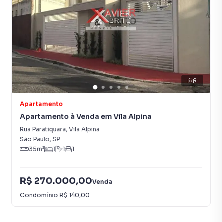
time de programadores, corretores treinados e uma
central de atendimento preparada para atender
proprietários e inquilinos.
9
Apartamento
Apartamento à Venda em Vila Alpina
Rua Paratiquara
,
Vila Alpina
São Paulo
,
SP
35
m²
1
1
1
R$ 270.000,00
Venda
Condomínio
R$ 140,00