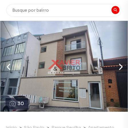
30
Início
São Paulo
Parque Sevilha
Apartamento