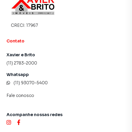
empreendimentos em construção ou lançamentos na
planta em Parque Sevilha e em outras regiões de São
Paulo. Aqui você encontra milhares de ofertas para
encontrar o imóvel que mais combina com seu estilo de
CRECI:
17967
vida.
Contato
Negocie seu imóvel de forma totalmente online, com
segurança e tranquilidade. Na Imobiliária Xavier e Brito
Xavier e Brito
você consegue comprar ou alugar um imóvel em São Paulo
mesmo não estando na cidade e com a praticidade de
(11) 2783-2000
fazer tudo online, direto do seu computador ou
Whatsapp
smartphone. Nós criamos soluções inovadoras para
simplificar a relação de proprietários, inquilinos e
(11) 93070-5400
compradores com o mercado imobiliário.
Fale conosco
Anuncie seu imóvel! É fácil, rápido e gratuito! A Imobiliária
Xavier e Brito é uma imobiliária digital com imóveis em
Acompanhe nossas redes
diversas cidades do Brasil, incluindo São Paulo.
Na Imobiliária Xavier e Brito você consegue vender ou