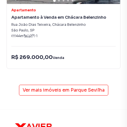
e retorno sobre o investimento.
Apartamento
Apartamento à Venda em Chácara Belenzinho
Agende uma visita e conheça de perto este apartamento.
Rua João Dias Teixeira
,
Chácara Belenzinho
Sua localização privilegiada e a oportunidade de
São Paulo
,
SP
44
m²
2
1
customizar o espaço conforme as suas necessidades
tornam este imóvel uma opção atraente no mercado
imobiliário. Não perca essa chance de adquirir seu novo lar.
R$ 269.000,00
Venda
Apartamento para Venda em região valorizada do bairro
Parque Sevilha, em São Paulo. Não encontrou o que
procurava ou deseja mais informações sobre
Apartamento em São Paulo? Entre em contato com nossa
Ver mais imóveis em
Parque Sevilha
equipe pelo telefone (11) 2783-2000.
A Imobiliária Xavier e Brito tem mais opções de
apartamentos, casas residenciais e comerciais, sobrados,
terrenos, lojas e barracões para venda ou locação, além de