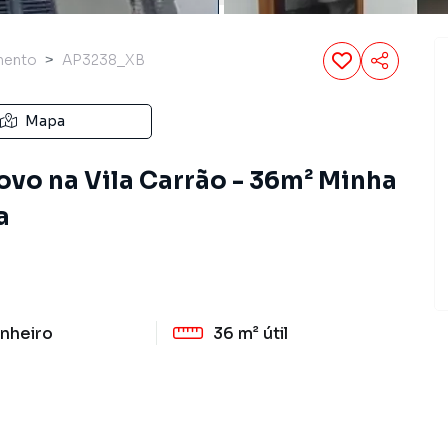
mento
AP3238_XB
Mapa
vo na Vila Carrão - 36m² Minha
a
nheiro
36 m²
útil