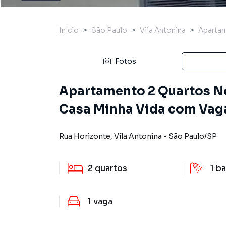
Início
São Paulo
Vila Antonina
Aparta
Fotos
Apartamento 2 Quartos No
Casa Minha Vida com Vag
Rua Horizonte
,
Vila Antonina
-
São Paulo
/
SP
2
quartos
1
ba
1
vaga