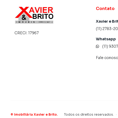
atender proprietários e inquilinos.
Contato
Xavier e Bri
(11) 2783-2
CRECI:
17967
Whatsapp
(11) 93
Fale conos
©
Imobiliária Xavier e Brito
.
Todos os direitos reservados.
·