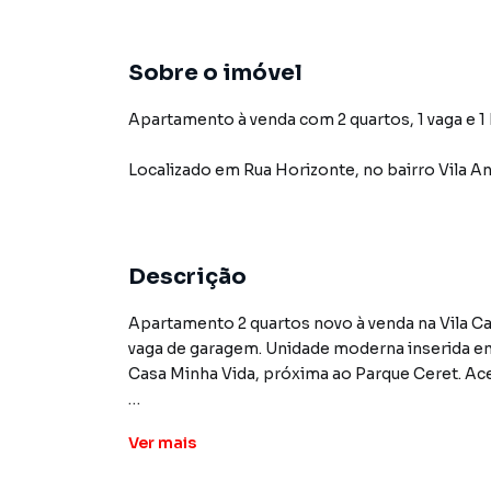
Sobre o imóvel
Apartamento à venda com 2 quartos, 1 vaga e 1
Localizado
em
Rua Horizonte
,
no bairro Vila A
Descrição
Apartamento 2 quartos novo à venda na Vila C
vaga de garagem. Unidade moderna inserida
Casa Minha Vida, próxima ao Parque Ceret. Ace
O apartamento tem 36m² com layout compacto e
Ver
mais
1 vaga de garagem. Acabamento novo, pronto 