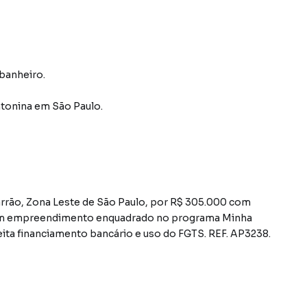
 banheiro.
ntonina
em São Paulo
.
arrão, Zona Leste de São Paulo, por R$ 305.000 com
 em empreendimento enquadrado no programa Minha
ita financiamento bancário e uso do FGTS. REF. AP3238.
 funcional: sala ampla, 2 quartos, banheiro, cozinha e
para morar.