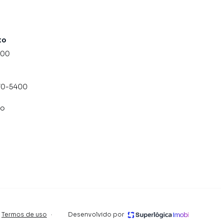
to
000
070-5400
co
Termos de uso
·
Desenvolvido por