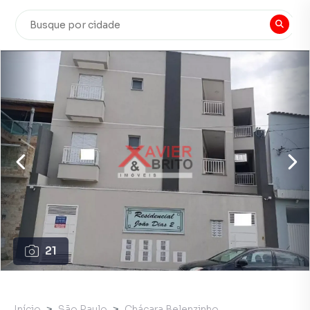
21
Início
São Paulo
Chácara Belenzinho