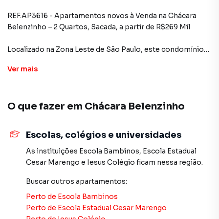
REF.AP3616 - Apartamentos novos à Venda na Chácara
Belenzinho – 2 Quartos, Sacada, a partir de R$269 Mil
Localizado na Zona Leste de São Paulo, este condomínio
oferece unidades desocupadas e prontas para
Ver
mais
personalização:
-Unidade 05: 36m² | 2 quartos | Sacada – R$269.000,00
O que fazer em
Chácara Belenzinho
Próximo às principais vias da cidade, o empreendimento
aceita financiamento e uso do FGTS e se enquadra no
programa Minha Casa Minha Vida.
Escolas, colégios e universidades
Agende sua visita e conheça essa oportunidade para
As instituições
Escola Bambinos
,
Escola Estadual
conquistar seu novo lar!
Cesar Marengo
e
Iesus Colégio
ficam nessa região.
Buscar outros
apartamentos
:
Apartamento para Venda em região valorizada do bairro
Perto de
Escola Bambinos
Chácara Belenzinho, em São Paulo. Não encontrou o que
Perto de
Escola Estadual Cesar Marengo
procurava ou deseja mais informações sobre