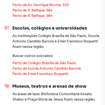
(11) 2783-2000.
Perto de
Av. Henrique Morize, 333
Perto de
R. Bailique, 364
A Imobiliária Xavier e Brito tem mais opções de
Perto de
R. Bailique, 364
apartamentos, casas residenciais e comerciais, sobrados,
terrenos, lojas e barracões para venda ou locação, além de
Escolas, colégios e universidades
empreendimentos em construção ou lançamentos na
As instituições
Colégio Brasília de São Paulo
,
Escola
planta em Vila Formosa e em outras regiões de São Paulo.
Antonio Candido Barone
e
Emei Francisco Roquetti
Aqui você encontra milhares de ofertas para encontrar o
ficam nessa região.
imóvel que mais combina com seu estilo de vida.
Buscar outros
sobrados
:
Negocie seu imóvel de forma totalmente online, com
Perto de
Colégio Brasília de São Paulo
segurança e tranquilidade. Na Imobiliária Xavier e Brito
Perto de
Escola Antonio Candido Barone
você consegue comprar ou alugar um imóvel em São Paulo
Perto de
Emei Francisco Roquetti
mesmo não estando na cidade e com a praticidade de
fazer tudo online, direto do seu computador ou
smartphone. Nós criamos soluções inovadoras para
Museus, teatros e arenas de show
simplificar a relação de proprietários, inquilinos e
As áreas de lazer
Biblioteca Comunitária Assata
compradores com o mercado imobiliário.
Shakur
e
Praça Glória de Jesus
ficam nessa região.