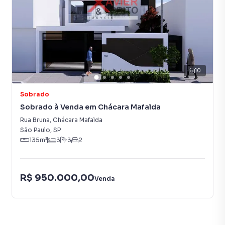
10
Sobrado
Sobrado à Venda em Chácara Mafalda
Rua Bruna
,
Chácara Mafalda
São Paulo
,
SP
135
m²
3
3
2
R$ 950.000,00
Venda