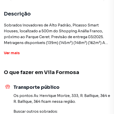
Descrição
Sobrados inovadores de Alto Padrão, Picasso Smart
Houses, localizado a 500m do Shopping Anália Franco,
próximo ao Parque Ceret. Previsão de entrega 03/2025.
Metragens disponíveis (139m) (145m²) (148m²) (162m²) A
partir de R$1.185.000,00 Diferenciais: Opções com 02 a 03
Ver
mais
vagas de garagem Deck possui jacuzzi com
hidromassagem Suíte Master com sacada e banheiro com
banheira, Área Gourmet, churrasqueira a carvão, Jardim de
O que fazer em
Vila Formosa
Inverno, Quintal, Lavabo, Lavanderia, Sala de Jantar, Sala de
Estar
Transporte público
Sobrado para Venda em região valorizada do bairro Vila
Os pontos
Av. Henrique Morize, 333
,
R. Bailique, 364
e
Formosa, em São Paulo. Não encontrou o que procurava
R. Bailique, 364
ficam nessa região.
ou deseja mais informações sobre Sobrado em São
Buscar outros
sobrados
:
Paulo? Entre em contato com nossa equipe pelo telefone