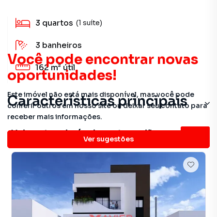
3
quartos
(1 suíte)
3
banheiros
Você pode encontrar novas
162 m²
útil
oportunidades!
Este imóvel não está mais disponível, mas você pode
Características principais
conferir outros em nosso site ou deixar seu contato para
receber mais informações.
Veja outros imóveis nesta região
Ver sugestões