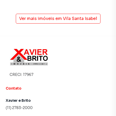
Anuncie seu imóvel! É fácil, rápido e gratuito! A Imobiliária
Xavier e Brito é uma imobiliária digital com imóveis em
Ver mais imóveis em
Vila Santa Isabel
diversas cidades do Brasil, incluindo São Paulo.
Na Imobiliária Xavier e Brito você consegue vender ou
alugar seu imóvel muito mais rápido do que em imobiliárias
tradicionais. Já vendemos e locamos diversos imóveis em
São Paulo, especialmente em Vila Santa Isabel. Isso
porque temos uma equipe de marketing digital focada em
produzir campanhas específicas para São Paulo, o que
aumenta muito o número de contatos interessados e
tendo como consequência uma maior chance de vender ou
CRECI:
17967
alugar seu imóvel mais rápido. Contamos também com um
time de programadores, corretores treinados e uma
Contato
central de atendimento preparada para atender
proprietários e inquilinos.
Xavier e Brito
(11) 2783-2000