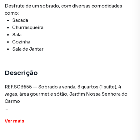
Desfrute de
um sobrado
, com diversas comodidades
como:
Sacada
Churrasqueira
Sala
Cozinha
Sala de Jantar
Descrição
REF.SO3655 — Sobrado à venda, 3 quartos (1 suíte), 4
vagas, área gourmet e sótão, Jardim Nossa Senhora do
Carmo
Sobrado à venda com acabamento em porcelanato,
Ver
mais
localizado em frente ao batalhão da polícia,
proporcionando sensação de segurança reforçada. Planta
funcional com 3 quartos (sendo 1 suíte), total de 4