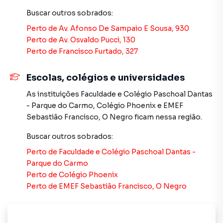
telefone (11) 2783-2000.
Buscar outros
sobrados
:
A Imobiliária Xavier e Brito tem mais opções de
Perto de
Av. Afonso De Sampaio E Sousa, 930
apartamentos, casas residenciais e comerciais, sobrados,
Perto de
Av. Osvaldo Pucci, 130
terrenos, lojas e barracões para venda ou locação, além de
Perto de
Francisco Furtado, 327
empreendimentos em construção ou lançamentos na
planta em Jardim Nossa Senhora do Carmo e em outras
Escolas, colégios e universidades
regiões de São Paulo. Aqui você encontra milhares de
ofertas para encontrar o imóvel que mais combina com
As instituições
Faculdade e Colégio Paschoal Dantas
seu estilo de vida.
- Parque do Carmo
,
Colégio Phoenix
e
EMEF
Sebastião Francisco, O Negro
ficam nessa região.
Negocie seu imóvel de forma totalmente online, com
Buscar outros
sobrados
:
segurança e tranquilidade. Na Imobiliária Xavier e Brito
você consegue comprar ou alugar um imóvel em São Paulo
Perto de
Faculdade e Colégio Paschoal Dantas -
mesmo não estando na cidade e com a praticidade de
Parque do Carmo
fazer tudo online, direto do seu computador ou
Perto de
Colégio Phoenix
smartphone. Nós criamos soluções inovadoras para
Perto de
EMEF Sebastião Francisco, O Negro
simplificar a relação de proprietários, inquilinos e
compradores com o mercado imobiliário.