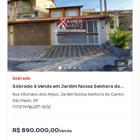
16
Sobrado
Sobrado à Venda em Jardim Nossa Senhora do
Carmo
Rua Vitoriano dos Anjos
,
Jardim Nossa Senhora do Carmo
São Paulo
,
SP
127
m²
3
3
2
R$ 890.000,00
Venda