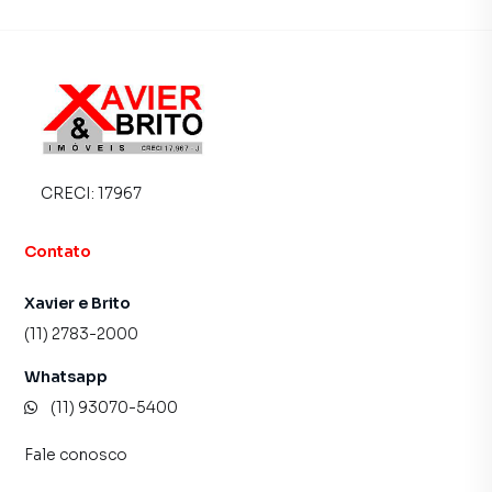
muito o número de contatos interessados e tendo como
consequência uma maior chance de vender ou alugar seu
imóvel mais rápido. Contamos também com um time de
programadores, corretores treinados e uma central de
atendimento preparada para atender proprietários e
inquilinos.
CRECI:
17967
Contato
Xavier e Brito
(11) 2783-2000
Whatsapp
(11) 93070-5400
Fale conosco