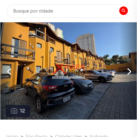
12
Início
São Paulo
Cidade Líder
Sobrado