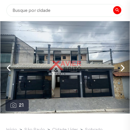
21
Início
São Paulo
Cidade Líder
Sobrado