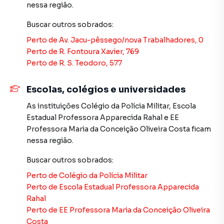
nessa região.
Fale conosco e agende sua visita!
Buscar outros
sobrados
:
Perto de
Av. Jacu-pêssego/nova Trabalhadores, 0
Sobrado para Venda em região valorizada do bairro Vila
Perto de
R. Fontoura Xavier, 769
Carmosina, em São Paulo. Não encontrou o que procurava
Perto de
R. S. Teodoro, 577
ou deseja mais informações sobre Sobrado em São
Paulo? Entre em contato com nossa equipe pelo telefone
Escolas, colégios e universidades
(11) 2783-2000.
As instituições
Colégio da Polícia Militar
,
Escola
Estadual Professora Apparecida Rahal
e
EE
A Imobiliária Xavier e Brito tem mais opções de
Professora Maria da Conceição Oliveira Costa
ficam
apartamentos, casas residenciais e comerciais, sobrados,
nessa região.
terrenos, lojas e barracões para venda ou locação, além de
empreendimentos em construção ou lançamentos na
Buscar outros
sobrados
:
planta em Vila Carmosina e em outras regiões de São
Perto de
Colégio da Polícia Militar
Paulo. Aqui você encontra milhares de ofertas para
Perto de
Escola Estadual Professora Apparecida
encontrar o imóvel que mais combina com seu estilo de
Rahal
vida.
Perto de
EE Professora Maria da Conceição Oliveira
Costa
Negocie seu imóvel de forma totalmente online, com