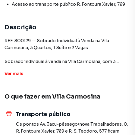
Acesso ao transporte público R. Fontoura Xavier, 769
Descrição
REF. SO0129 — Sobrado Individual à Venda na Vila
Carmosina, 3 Quartos, 1 Suíte e 2 Vagas
Sobrado individual à venda na Vila Carmosina, com 3
quartos sendo 1 suíte, sala ampla, cozinha funcional, área
Ver
mais
de serviço e 2 vagas de garagem.
Localização excelente, próxima à Av. Itaquera, Shopping
O que fazer em
Vila Carmosina
Metrô Itaquera, escolas, comércios e vias de fácil acesso.
R$520.000,00
Transporte público
Aceita financiamento e FGTS
Estuda permutas de menor valor como parte do
Os pontos
Av. Jacu-pêssego/nova Trabalhadores, 0
,
pagamento
R. Fontoura Xavier, 769
e
R. S. Teodoro, 577
ficam