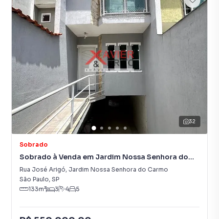
consequência uma maior chance de vender ou alugar seu
imóvel mais rápido. Contamos também com um time de
programadores, corretores treinados e uma central de
atendimento preparada para atender proprietários e
inquilinos.
32
Sobrado
Sobrado à Venda em Jardim Nossa Senhora do
Carmo
Rua José Arigó
,
Jardim Nossa Senhora do Carmo
São Paulo
,
SP
133
m²
3
4
5