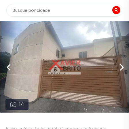
14
Início
São Paulo
Vila Carmosina
Sobrado