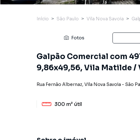
Início
São Paulo
Vila Nova Savoia
Gal
Fotos
Galpão Comercial com 49
9,86x49,56, Vila Matilde /
Rua Fernão Albernaz
,
Vila Nova Savoia
-
São Pa
300 m²
útil