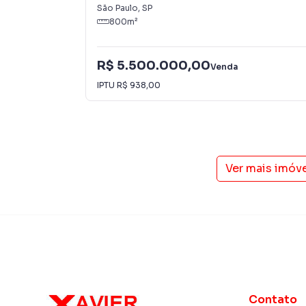
imobiliário.
São Paulo
,
SP
800
m²
Anuncie seu imóvel! É fácil, rápido e gratuito! A
imóveis em diversas cidades do Brasil, incluin
R$ 5.500.000,00
Venda
Na Imobiliária Xavier e Brito você consegue v
IPTU
R$ 938,00
imobiliárias tradicionais. Já vendemos e loc
Vila Nova Savoia. Isso porque temos uma equi
específicas para São Paulo, o que aumenta mu
consequência uma maior chance de vender ou
um time de programadores, corretores treina
Ver mais imóv
atender proprietários e inquilinos.
Contato