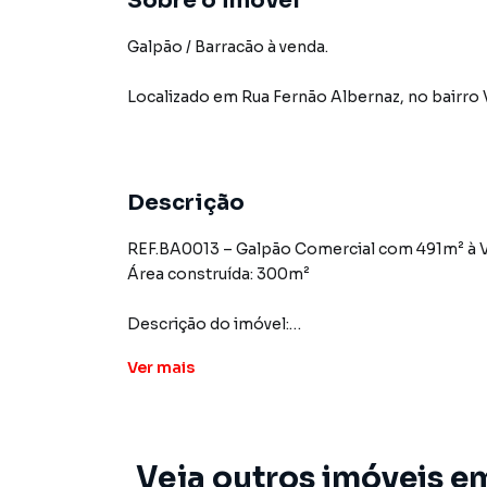
Sobre o imóvel
Galpão / Barracão à venda.
Localizado
em
Rua Fernão Albernaz
,
no bairro 
Descrição
REF.BA0013 – Galpão Comercial com 491m² à Ve
Área construída: 300m²
Descrição do imóvel:
-Galpão comercial amplo
Ver
mais
-3 áreas cobertas
-Várias subdivisões internas
-2 banheiros
-1 vaga de garagem
Veja outros imóveis e
-Imóvel atualmente alugado (inquilino já notifi