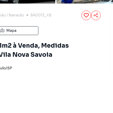
pão / Barracão
BA0013_XB
Mapa
1m2 à Venda, Medidas
 Vila Nova Savoia
ulo
/
SP