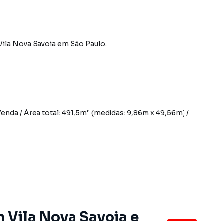
Vila Nova Savoia
em São Paulo
.
nda / Área total: 491,5m² (medidas: 9,86m x 49,56m) /
m Vila Nova Savoia e
cado)