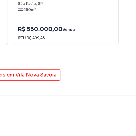
São Paulo
,
SP
São
250
m²
 Imobiliária Xavier e Brito é uma imobiliária digital com
do São Paulo.
R$
R$ 550.000,00
Venda
ender ou alugar seu imóvel muito mais rápido do que em
R$
IPTU
R$ 499,48
amos diversos imóveis em São Paulo, especialmente em
IPT
pe de marketing digital focada em produzir campanhas
ito o número de contatos interessados e tendo como
 alugar seu imóvel mais rápido. Contamos também com
dos e uma central de atendimento preparada para
eis em
Vila Nova Savoia