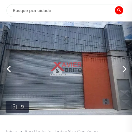
9
Início
São Paulo
Jardim São Cristóvão