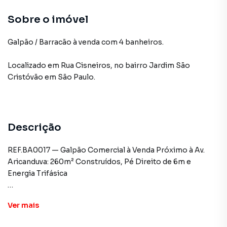
Sobre o imóvel
Galpão / Barracão à venda com 4 banheiros.
Localizado
em
Rua Cisneiros
,
no bairro Jardim São
Cristóvão
em São Paulo
.
Descrição
REF.BA0017 — Galpão Comercial à Venda Próximo à Av.
Aricanduva: 260m² Construídos, Pé Direito de 6m e
Energia Trifásica
Excelente galpão comercial à venda em localização
Ver
mais
estratégica, próximo à movimentada Avenida Aricanduva,
ideal para empresas que buscam visibilidade, praticidade e