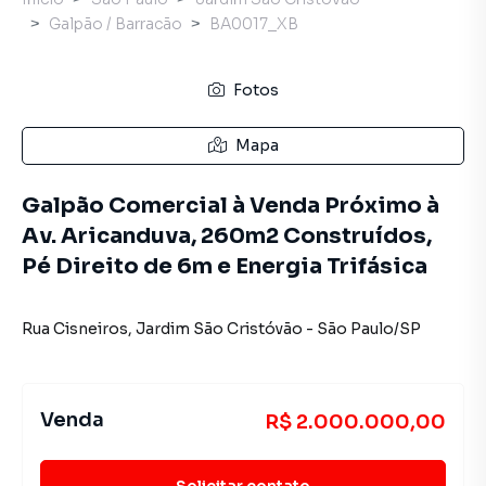
Galpão / Barracão
BA0017_XB
Fotos
Mapa
Galpão Comercial à Venda Próximo à
Av. Aricanduva, 260m2 Construídos,
Pé Direito de 6m e Energia Trifásica
Rua Cisneiros
,
Jardim São Cristóvão
-
São Paulo
/
SP
Venda
R$ 2.000.000,00
Solicitar contato