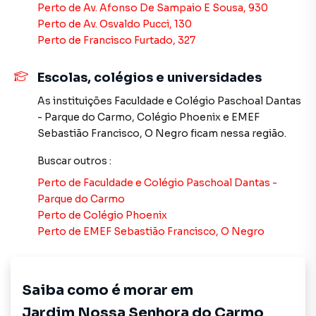
Perto de
Av. Afonso De Sampaio E Sousa, 930
regiões de São Paulo. Aqui você encontra milhares de
Perto de
Av. Osvaldo Pucci, 130
ofertas para encontrar o imóvel que mais combina com
Perto de
Francisco Furtado, 327
seu estilo de vida.
Escolas, colégios e universidades
Negocie seu imóvel de forma totalmente online, com
segurança e tranquilidade. Na Imobiliária Xavier e Brito
As instituições
Faculdade e Colégio Paschoal Dantas
você consegue comprar ou alugar um imóvel em São Paulo
- Parque do Carmo
,
Colégio Phoenix
e
EMEF
mesmo não estando na cidade e com a praticidade de
Sebastião Francisco, O Negro
ficam nessa região.
fazer tudo online, direto do seu computador ou
smartphone. Nós criamos soluções inovadoras para
Buscar outros
:
simplificar a relação de proprietários, inquilinos e
Perto de
Faculdade e Colégio Paschoal Dantas -
compradores com o mercado imobiliário.
Parque do Carmo
Perto de
Colégio Phoenix
Anuncie seu imóvel! É fácil, rápido e gratuito! A Imobiliária
Perto de
EMEF Sebastião Francisco, O Negro
Xavier e Brito é uma imobiliária digital com imóveis em
diversas cidades do Brasil, incluindo São Paulo.
Saiba como é morar em
Na Imobiliária Xavier e Brito você consegue vender ou
alugar seu imóvel muito mais rápido do que em imobiliárias
Jardim Nossa Senhora do Carmo