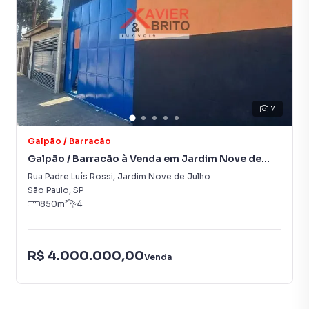
17
Galpão / Barracão
Galpão / Barracão à Venda em Jardim Nove de
Julho
Rua Padre Luís Rossi
,
Jardim Nove de Julho
São Paulo
,
SP
850
m²
4
R$ 4.000.000,00
Venda