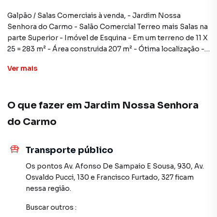
Galpão / Salas Comerciais à venda, - Jardim Nossa
Senhora do Carmo - Salão Comercial Terreo mais Salas na
parte Superior - Imóvel de Esquina - Em um terreno de 11 X
25 = 283 m² - Área construida 207 m² - Ótima localização -
Em frente ao Parque do Carmo. Hoje Alugados
Ver
mais
Galpão / Barracão para Venda em região valorizada do
O que fazer em
Jardim Nossa Senhora
bairro Jardim Nossa Senhora do Carmo, em São Paulo.
Não encontrou o que procurava ou deseja mais
do Carmo
informações sobre Galpão / Barracão em São Paulo? Entre
em contato com nossa equipe pelo telefone (11) 2783-
2000.
Transporte público
Os pontos
Av. Afonso De Sampaio E Sousa, 930
,
Av.
A Imobiliária Xavier e Brito tem mais opções de
Osvaldo Pucci, 130
e
Francisco Furtado, 327
ficam
apartamentos, casas residenciais e comerciais, sobrados,
nessa região.
terrenos, lojas e barracões para venda ou locação, além de
empreendimentos em construção ou lançamentos na
Buscar outros
:
planta em Jardim Nossa Senhora do Carmo e em outras