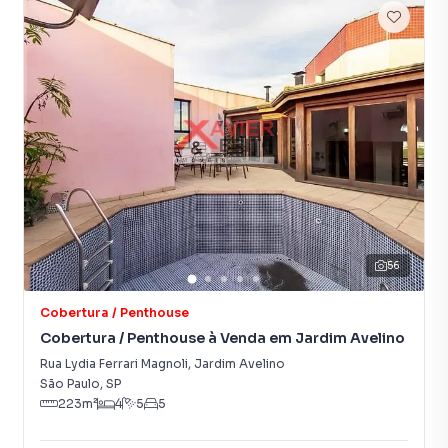
56
Cobertura / Penthouse
Cobertura / Penthouse à Venda em Jardim Avelino
Rua Lydia Ferrari Magnoli
,
Jardim Avelino
São Paulo
,
SP
223
m²
4
5
5