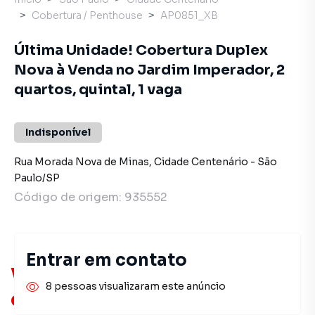
Cobertura / Penthouse
AP0851_XB
Última Unidade! Cobertura Duplex
Nova à Venda no Jardim Imperador, 2
quartos, quintal, 1 vaga
Indisponível
Rua Morada Nova de Minas
,
Cidade Centenário
-
São
Paulo
/
SP
Código de origem:
935552
Entrar em contato
Você pode encontrar novas
8 pessoas visualizaram este anúncio
oportunidades!