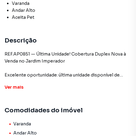
Varanda
Andar Alto
Aceita Pet
Descrição
REF.AP0851 — Última Unidade! Cobertura Duplex Nova à
Venda no Jardim Imperador
Excelente oportunidade: última unidade disponível de
cobertura duplex nova próxima à Vila Antonieta e Jardim
Ver
mais
Imperador.
Características do imóvel:
Comodidades do imóvel
-Cobertura duplex
-Sala ampla para 2 ambientes
-Quintal privativo ideal para área gourmet
Varanda
-Lavabo
Andar Alto