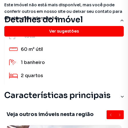
Este imóvel não está mais disponível, mas você pode
conferir outros em nosso site ou deixar seu contato para
Detalhes do imóvel
receber mais informações.
Ver sugestões
-
total
60 m²
útil
1
banheiro
2
quartos
Características principais
Veja outros imóveis nesta região