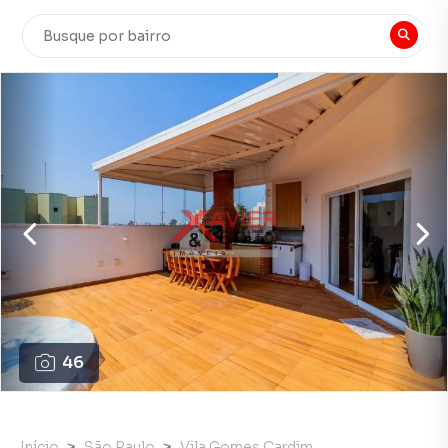
46
Início
São Paulo
Vila Gomes Cardim