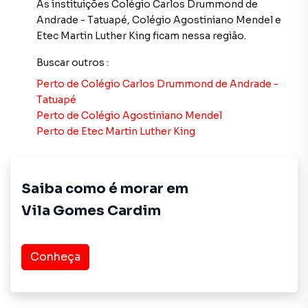
alugar seu imóvel mais rápido. Contamos também com um
As instituições
Colégio Carlos Drummond de
time de programadores, corretores treinados e uma
Andrade - Tatuapé
,
Colégio Agostiniano Mendel
e
central de atendimento preparada para atender
Etec Martin Luther King
ficam nessa região.
proprietários e inquilinos.
Buscar outros
:
Perto de
Colégio Carlos Drummond de Andrade -
Tatuapé
Perto de
Colégio Agostiniano Mendel
Perto de
Etec Martin Luther King
Saiba como é morar em
Vila Gomes Cardim
Conheça