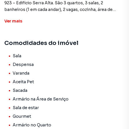
923 – Edifício Serra Alta. São 3 quartos, 3 salas, 2
banheiros (1 em cada andar), 2 vagas, cozinha, área de
serviço, sacada e área gourmet equipada com
Ver
mais
churrasqueira, jardim e infraestrutura para instalação de
hidromassagem. Conta ainda com 2 vagas de garagem.
Comodidades do imóvel
Ambientes com planejados na cozinha, banheiros e
varanda gourmet.
Sala
O condomínio oferece lazer completo: piscina,
Despensa
churrasqueira, playground, quadra poliesportiva, salão de
Varanda
festas, salão de jogos e academia.
Aceita Pet
Localização privilegiada, próxima ao metrô, restaurantes,
Sacada
bares, mercados, escolas, farmácias e padarias.
Armário na Área de Serviço
Sala de estar
Valores:
Venda: R$1.320.000,00 Aceita financiamento e FGTS.
Gourmet
Condomínio: R$1.393,00
Armário no Quarto
IPTU: R$577,90/mês