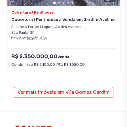
Cobertura / Penthouse
Cobertura / Penthouse à Venda em Jardim Avelino
Rua Lydia Ferrari Magnoli
,
Jardim Avelino
São Paulo
,
SP
223
m²
4
5
5
R$ 2.350.000,00
Venda
Condomínio
R$ 2.100,00
·
IPTU
R$ 1.350,00
Ver mais imóveis em
Vila Gomes Cardim