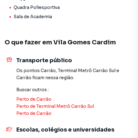
você consegue comprar ou alugar um imóvel em São Paulo
Quadra Poliesportiva
mesmo não estando na cidade e com a praticidade de
Sala de Academia
fazer tudo online, direto do seu computador ou
smartphone. Nós criamos soluções inovadoras para
simplificar a relação de proprietários, inquilinos e
compradores com o mercado imobiliário.
O que fazer em
Vila Gomes Cardim
Anuncie seu imóvel! É fácil, rápido e gratuito! A Imobiliária
Transporte público
Xavier e Brito é uma imobiliária digital com imóveis em
diversas cidades do Brasil, incluindo São Paulo.
Os pontos
Carrão
,
Terminal Metrô Carrão Sul
e
Carrão
ficam nessa região.
Na Imobiliária Xavier e Brito você consegue vender ou
alugar seu imóvel muito mais rápido do que em imobiliárias
Buscar outros
:
tradicionais. Já vendemos e locamos diversos imóveis em
Perto de
Carrão
São Paulo, especialmente em Vila Gomes Cardim. Isso
Perto de
Terminal Metrô Carrão Sul
porque temos uma equipe de marketing digital focada em
Perto de
Carrão
produzir campanhas específicas para São Paulo, o que
aumenta muito o número de contatos interessados e
Escolas, colégios e universidades
tendo como consequência uma maior chance de vender ou