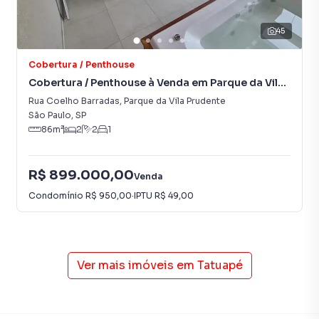
45
Cobertura / Penthouse
Cobertura / Penthouse à Venda em Parque da Vila
Prudente
Rua Coelho Barradas
,
Parque da Vila Prudente
São Paulo
,
SP
86
m²
2
2
1
R$ 899.000,00
Venda
Condomínio
R$ 950,00
·
IPTU
R$ 49,00
Ver mais imóveis em
Tatuapé