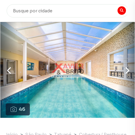
46
Início
São Paulo
Tatuapé
Cobertura / Penthouse