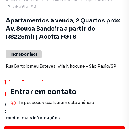
AP3915_XB
Apartamentos à venda, 2 Quartos próx.
Av. Sousa Bandeira a partir de
R$225mil | Aceita FGTS
Indisponível
Rua Bartolomeu Esteves
,
Vila Nhocune
-
São Paulo
/
SP
Você pode encontrar novas
Entrar em contato
oportunidades!
13 pessoas visualizaram este anúncio
Este imóvel não está mais disponível, mas você pode
conferir outros em nosso site ou deixar seu contato para
receber mais informações.