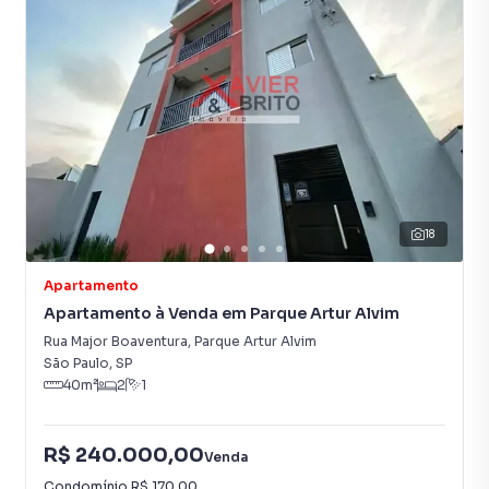
18
Apartamento
Apartamento à Venda em Parque Artur Alvim
Rua Major Boaventura
,
Parque Artur Alvim
São Paulo
,
SP
40
m²
2
1
R$ 240.000,00
Venda
Condomínio
R$ 170,00