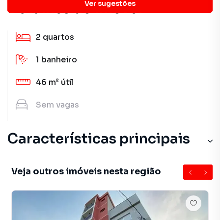
Ver sugestões
Detalhes do imóvel
2
quartos
1
banheiro
46 m²
útil
Sem
vagas
Características principais
Veja outros imóveis nesta região