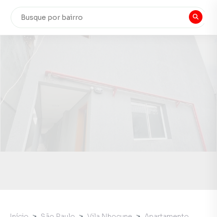
Início
São Paulo
Vila Nhocune
Apartamento