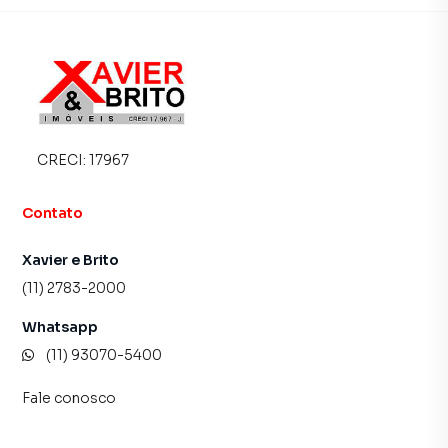
imóvel mais rápido. Contamos também com um time de
programadores, corretores treinados e uma central de
atendimento preparada para atender proprietários e
inquilinos.
CRECI:
17967
Contato
Xavier e Brito
(11) 2783-2000
Whatsapp
(11) 93070-5400
Fale conosco