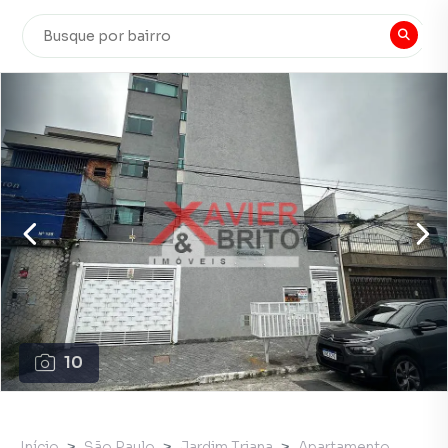
10
Início
São Paulo
Jardim Triana
Apartamento