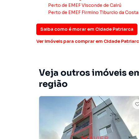
Perto de
EMEF Visconde de Cairú
Área de serviço
Perto de
EMEF Firmino Tiburcio da Costa
Sacada com churrasqueira a carvão
01 vaga livre e coberta
R$ 394.000,00
Saiba como é morar em
Cidade Patriarca
Ver imóveis
para comprar em Cidade Patriar
Unidade de 52 m² (fundos)
02 dormitórios (sendo 01 suíte)
Sala
Cozinha
Veja outros imóveis e
01 banheiro social + 01 da suíte
Área de serviço
região
Sacada com churrasqueira a carvão
01 vaga livre e coberta
R$ 399.000,00
Unidades Duplex – 53 m²
Parte inferior:
Sala e cozinha integrada
Lavabo