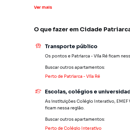
acesso ao transporte.
Ver
mais
Endereço: Rua Catrimani, Cidade Patriarca – Z
O que fazer em
Cidade Patriarc
Previsão de entrega: Setembro/2026
Opções disponíveis no empreendimento:
Transporte público
Unidades de 45 m² (parte do meio)
02 dormitórios
Os pontos
e
Patriarca - Vila Ré
ficam ness
Sala e cozinha integrada
Buscar outros
apartamentos
:
01 banheiro social
Área de serviço
Perto de
Patriarca - Vila Ré
Sem vaga: R$ 274.000,00
Com vaga: R$ 329.000,00
Escolas, colégios e universida
As instituições
Colégio Interativo
,
EMEF V
Unidade de 51 m² (frente)
ficam nessa região.
02 dormitórios
Sala
Buscar outros
apartamentos
:
Cozinha
Perto de
Colégio Interativo
01 banheiro social