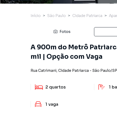
Início
São Paulo
Cidade Patriarca
Apa
Fotos
A 900m do Metrô Patriarca
mil | Opção com Vaga
Rua Catrimani
,
Cidade Patriarca
-
São Paulo
/
S
2
quartos
1
ba
1
vaga