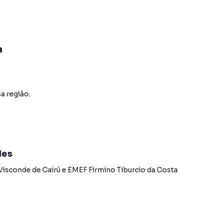
ona Leste/SP
a
a região.
des
isconde de Cairú
e
EMEF Firmino Tiburcio da Costa