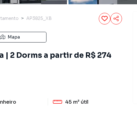
rtamento
AP3825_XB
Mapa
 | 2 Dorms a partir de R$ 274
P
nheiro
45 m²
útil