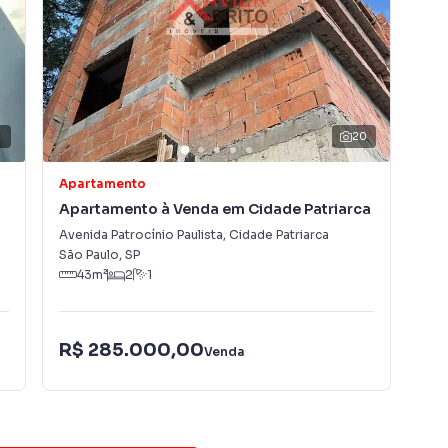
20
Apartamento
Apa
Apartamento à Venda em Cidade Patriarca
Apa
Avenida Patrocínio Paulista
,
Cidade Patriarca
Rua 
São Paulo
,
SP
São
43
m²
2
1
ta!
R$
R$ 285.000,00
Venda
Con
do bairro Cidade Patriarca, em São Paulo. Não
nformações sobre Apartamento em São Paulo? Entre em
2783-2000.