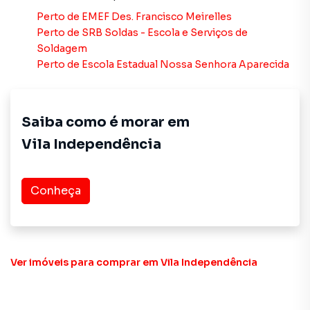
tendo como consequência uma maior chance de vender ou
alugar seu imóvel mais rápido. Contamos também com um
Perto de
EMEF Des. Francisco Meirelles
time de programadores, corretores treinados e uma
Perto de
SRB Soldas - Escola e Serviços de
central de atendimento preparada para atender
Soldagem
proprietários e inquilinos.
Perto de
Escola Estadual Nossa Senhora Aparecida
Saiba como é morar em
Vila Independência
Conheça
Ver imóveis
para comprar em Vila Independência