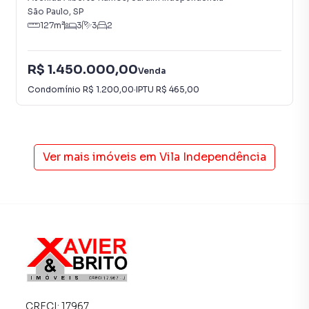
São Paulo
,
SP
127
m²
3
3
2
R$ 1.450.000,00
Venda
Condomínio
R$ 1.200,00
·
IPTU
R$ 465,00
Ver mais imóveis em
Vila Independência
CRECI:
17967