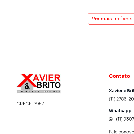
Ver mais imóveis
Contato
Xavier e Bri
(11) 2783-2
CRECI:
17967
Whatsapp
(11) 93
Fale conos