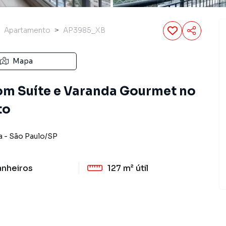
Apartamento
AP3985_XB
Mapa
om Suíte e Varanda Gourmet no
to
a
-
São Paulo
/
SP
anheiros
127 m²
útil