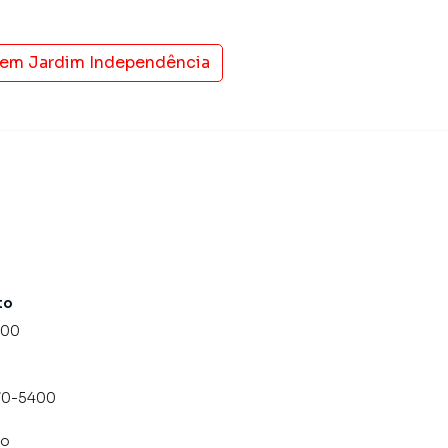
 em
Jardim Independência
to
000
070-5400
co