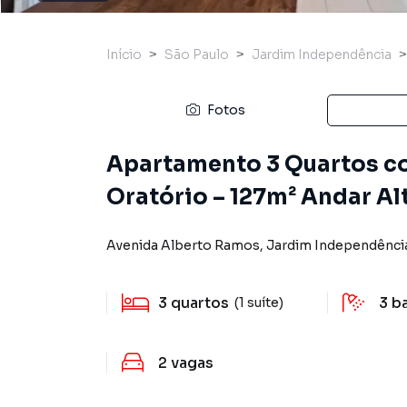
Início
São Paulo
Jardim Independência
Fotos
Apartamento 3 Quartos c
Oratório – 127m² Andar Al
Avenida Alberto Ramos
,
Jardim Independênci
3
quartos
3
b
(1 suíte)
2
vagas