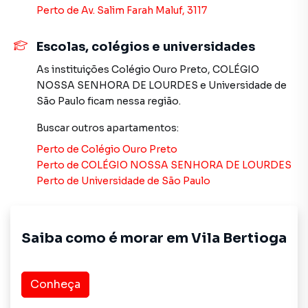
308/mês.
Perto de
Av. Salim Farah Maluf, 3117
Se você procura apartamento 3 quartos na Mooca com
Escolas, colégios e universidades
suíte, 2 vagas, sacada gourmet e lazer completo, pronto
As instituições
Colégio Ouro Preto
,
COLÉGIO
para morar e em uma das regiões mais valorizadas da Zona
NOSSA SENHORA DE LOURDES
e
Universidade de
Leste, agende sua visita.
São Paulo
ficam nessa região.
REF. AP3544 — Xavier e Brito Imóveis.
Buscar outros
apartamentos
:
Perto de
Colégio Ouro Preto
Perto de
COLÉGIO NOSSA SENHORA DE LOURDES
Apartamento para Venda em região valorizada do bairro
Perto de
Universidade de São Paulo
Vila Bertioga, em São Paulo. Não encontrou o que
procurava ou deseja mais informações sobre
Apartamento em São Paulo? Entre em contato com nossa
equipe pelo telefone (11) 2783-2000.
Saiba como é morar em
Vila Bertioga
A Imobiliária Xavier e Brito tem mais opções de
apartamentos, casas residenciais e comerciais, sobrados,
Conheça
terrenos, lojas e barracões para venda ou locação, além de