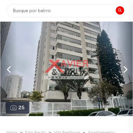
25
Início
São Paulo
Vila Bertioga
Apartamento