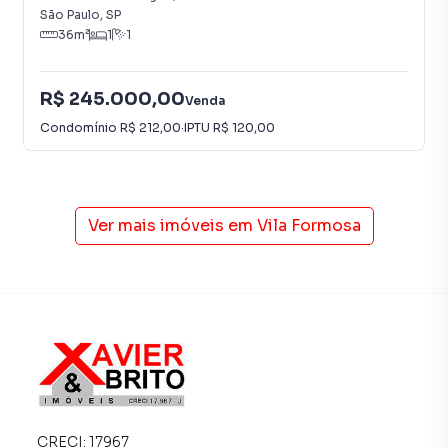
São Paulo
,
SP
36
m²
1
1
R$ 245.000,00
Venda
Condomínio
R$ 212,00
·
IPTU
R$ 120,00
Ver mais imóveis em
Vila Formosa
CRECI:
17967