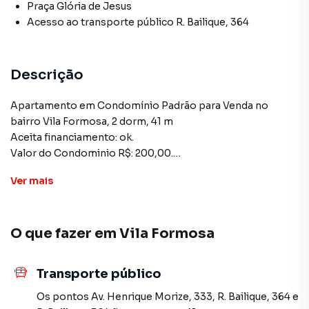
Praça Glória de Jesus
Acesso ao transporte público R. Bailique, 364
Descrição
Apartamento em Condomínio Padrão para Venda no
bairro Vila Formosa, 2 dorm, 41 m
Aceita financiamento: ok.
Valor do Condominio R$: 200,00.
Ver
mais
Valores diversos, verifique tabela em fotos.
Fale conosco.
O que fazer em
Vila Formosa
null
Transporte público
Apartamento para Venda em região valorizada do bairro
Vila Formosa, em São Paulo. Não encontrou o que
Os pontos
Av. Henrique Morize, 333
,
R. Bailique, 364
e