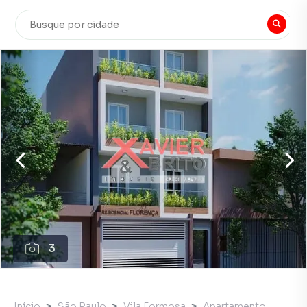
3
Início
São Paulo
Vila Formosa
Apartamento