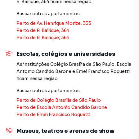
procurava ou deseja mais informações sobre
R. Bailique, 364
ficam nessa região.
Apartamento em São Paulo? Entre em contato com nossa
Buscar outros
apartamentos
:
equipe pelo telefone (11) 2783-2000.
Perto de
Av. Henrique Morize, 333
A Imobiliária Xavier e Brito tem mais opções de
Perto de
R. Bailique, 364
apartamentos, casas residenciais e comerciais, sobrados,
Perto de
R. Bailique, 364
terrenos, lojas e barracões para venda ou locação, além de
empreendimentos em construção ou lançamentos na
Escolas, colégios e universidades
planta em Vila Formosa e em outras regiões de São Paulo.
As instituições
Colégio Brasília de São Paulo
,
Escola
Aqui você encontra milhares de ofertas para encontrar o
Antonio Candido Barone
e
Emei Francisco Roquetti
imóvel que mais combina com seu estilo de vida.
ficam nessa região.
Negocie seu imóvel de forma totalmente online, com
Buscar outros
apartamentos
:
segurança e tranquilidade. Na Imobiliária Xavier e Brito
Perto de
Colégio Brasília de São Paulo
você consegue comprar ou alugar um imóvel em São Paulo
Perto de
Escola Antonio Candido Barone
mesmo não estando na cidade e com a praticidade de
Perto de
Emei Francisco Roquetti
fazer tudo online, direto do seu computador ou
smartphone. Nós criamos soluções inovadoras para
simplificar a relação de proprietários, inquilinos e
Museus, teatros e arenas de show
compradores com o mercado imobiliário.