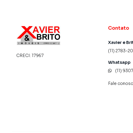
Contato
Xavier e Bri
(11) 2783-2
CRECI:
17967
Whatsapp
(11) 93
Fale conos