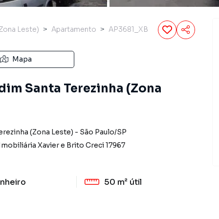
(Zona Leste)
Apartamento
AP3681_XB
Mapa
dim Santa Terezinha (Zona
erezinha (Zona Leste)
-
São Paulo
/
SP
Imobiliária Xavier e Brito
Creci
17967
nheiro
50 m²
útil