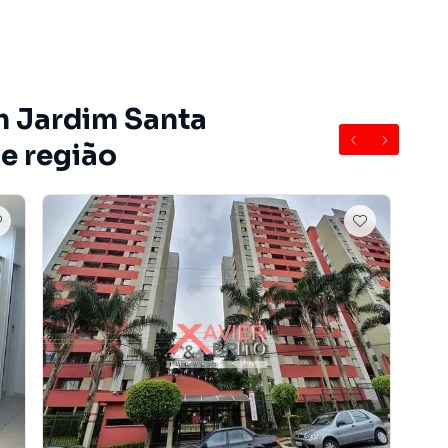
m Jardim Santa
 e região
do bairro Jardim Santa Terezinha (Zona Leste), em São
eja mais informações sobre Apartamento em São Paulo?
one (11) 2783-2000.
e apartamentos, casas residenciais e comerciais,
venda ou locação, além de empreendimentos em
m Santa Terezinha (Zona Leste) e em outras regiões de
ertas para encontrar o imóvel que mais combina com seu