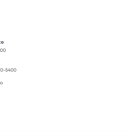
to
000
070-5400
co