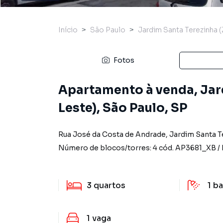
Início
São Paulo
Jardim Santa Terezinha 
Fotos
Apartamento à venda, Jar
Leste), São Paulo, SP
Rua José da Costa de Andrade
,
Jardim Santa T
Número de blocos/torres:
4
cód.
AP3681_XB
/
3
quartos
1
ba
1
vaga