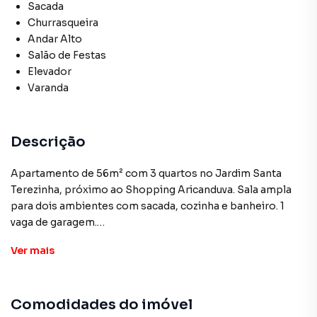
Sacada
Churrasqueira
Andar Alto
Salão de Festas
Elevador
Varanda
Descrição
Apartamento de 56m² com 3 quartos no Jardim Santa
Terezinha, próximo ao Shopping Aricanduva. Sala ampla
para dois ambientes com sacada, cozinha e banheiro. 1
vaga de garagem.
Condomínio completo: portaria 24h, salão de festas,
Ver
mais
churrasqueira, playground, quadra e mercadinho 24h.
R$ 279.000 Aceita financiamento bancário + FGTS
Comodidades do imóvel
Condomínio: R$ 453/mês