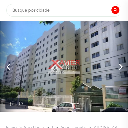
17
Início
São Paulo
1
Apartamento
AP0185_XB