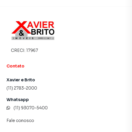
equipe de marketing digital focada em produzir
campanhas específicas para São Paulo, o que aumenta
muito o número de contatos interessados e tendo como
consequência uma maior chance de vender ou alugar seu
imóvel mais rápido. Contamos também com um time de
programadores, corretores treinados e uma central de
atendimento preparada para atender proprietários e
CRECI:
17967
inquilinos.
Contato
Xavier e Brito
(11) 2783-2000
Whatsapp
(11) 93070-5400
Fale conosco